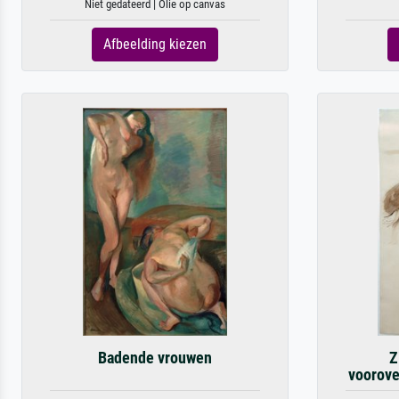
Niet gedateerd | Olie op canvas
Afbeelding kiezen
Badende vrouwen
Z
voorov