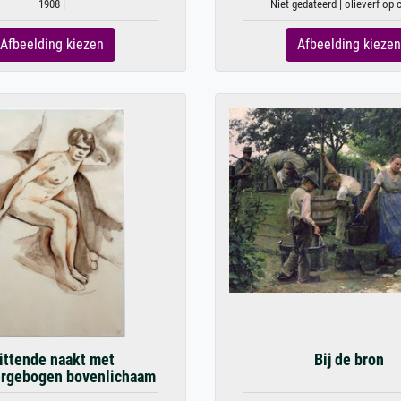
1908 |
Niet gedateerd | olieverf op
Afbeelding kiezen
Afbeelding kiezen
ittende naakt met
Bij de bron
ergebogen bovenlichaam