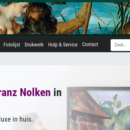
Contact
Fotolijst
Drukwerk
Hulp & Service
ranz Nolken
in
uxe in huis.