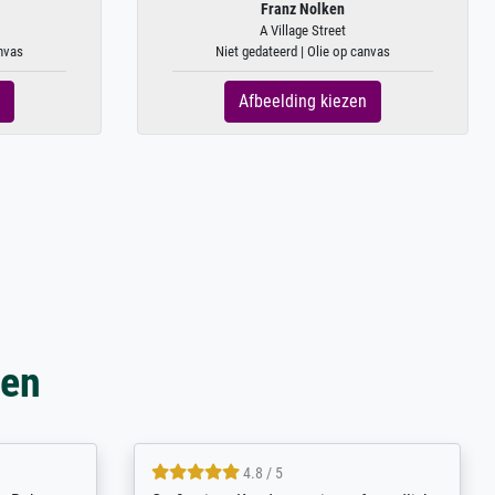
Franz Nolken
A Village Street
anvas
Niet gedateerd | Olie op canvas
Afbeelding kiezen
gen
5 / 5