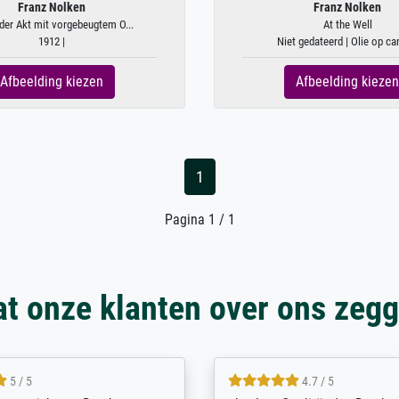
Franz Nolken
Franz Nolken
der Akt mit vorgebeugtem O...
At the Well
1912 |
Niet gedateerd | Olie op c
Afbeelding kiezen
Afbeelding kiezen
1
Pagina 1 / 1
t onze klanten over ons zeg
5 / 5
4.8 / 5