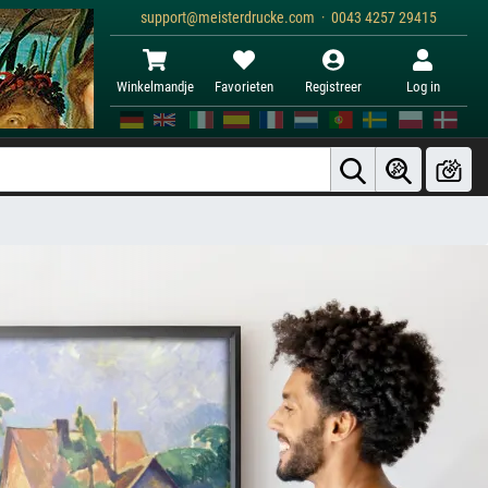
support@meisterdrucke.com · 0043 4257 29415
Winkelmandje
Favorieten
Registreer
Log in