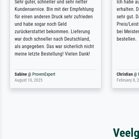
Das Ergebnis sieht hervorragend aus.
I search th
Der telefonische Service hat mir
luck Meiste
geholfen, ein paar Fragen schnell zu
matters - i
klären. Rundum ist Meisterdrucke sehr
product and
zu empfehlen. Zukünftig werde ich
thank you 
bestimmt wieder darauf zurückkommen.
Bojan
@
ProvenExpert
Margrethe
November 9, 2025
December 2,
Veelg