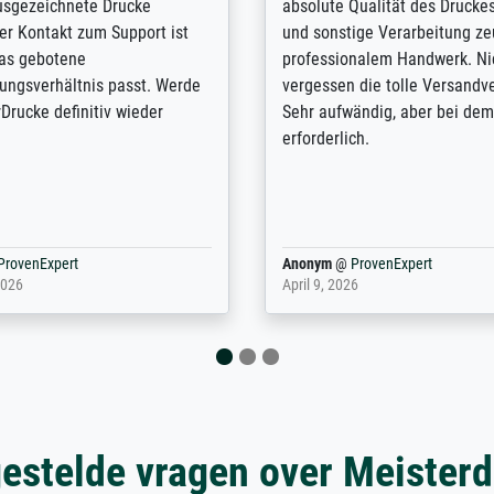
e Internet and found to my
Ich bin mit meinen bestellten
drucke. Excellent in all
Meisterdrucke überaus zufrie
n kommunikation, service,
solche Qualität habe ich bis j
 delivery, we are delighted,
nirgends gefunden. Jedes erh
so much!
macht Lust auf mehr...
@
ProvenExpert
Magnus
@
ProvenExpert
 2025
December 12, 2025
estelde vragen over Meister