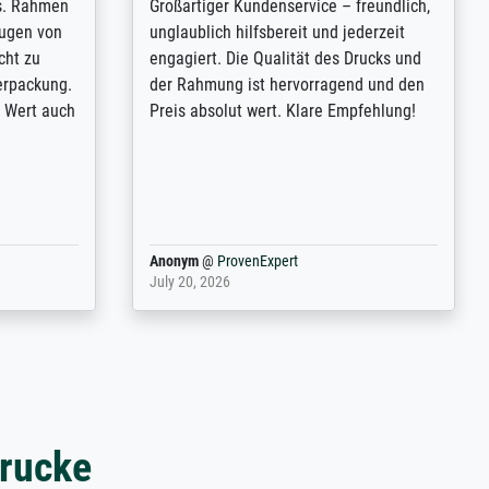
 Bildern bei
Vor allem hat mich die Qualität des
den. Eine
Drucks begeistert! Dass man die
etzt noch
Möglichkeit zur Rahmenauswahl hat und
altene Bild
die Art der Hängung selbst bestimmen
kann hat find ich positiv.
Harald
@
ProvenExpert
April 9, 2025
drucke