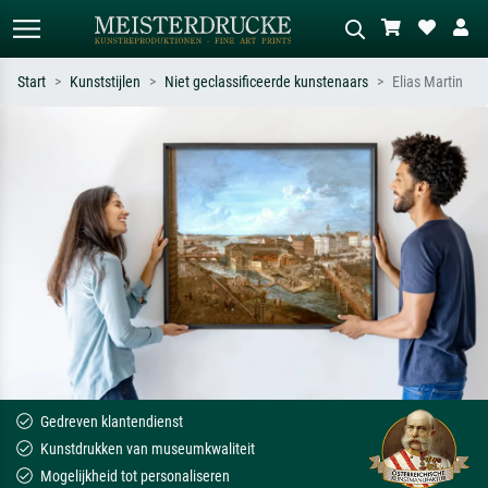
Start
Kunststijlen
Niet geclassificeerde kunstenaars
Elias Martin
Standaard zoeken
AI-beeldzoeker
Zoek op kunstenaar, titel of stijl – bijv.
Beschrijf de scène – bijv. groene
Monet, Sterrennacht, impressionisme,
weide, abstract met veel rood, donker
Hokusai-golf, naakt.
olieverfschilderij, staand naakt naast
een boom.
Gedreven klantendienst
Kunstdrukken van museumkwaliteit
Mogelijkheid tot personaliseren