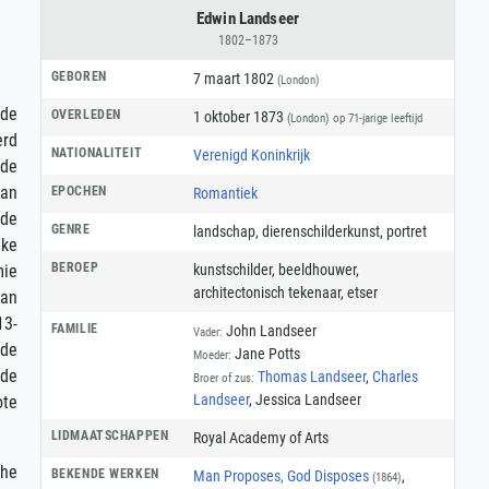
Edwin Landseer
1802–1873
GEBOREN
7 maart 1802
(London)
 de
OVERLEDEN
1 oktober 1873
(London)
op 71-jarige leeftijd
erd
NATIONALITEIT
Verenigd Koninkrijk
nde
van
EPOCHEN
Romantiek
 de
GENRE
landschap
,
dierenschilderkunst
,
portret
ke
BEROEP
kunstschilder
,
beeldhouwer
,
mie
architectonisch tekenaar
,
etser
van
13-
FAMILIE
John Landseer
Vader:
sde
Jane Potts
Moeder:
 de
Thomas Landseer
,
Charles
Broer of zus:
Landseer
, Jessica Landseer
ote
LIDMAATSCHAPPEN
Royal Academy of Arts
The
BEKENDE WERKEN
Man Proposes, God Disposes
,
(1864)