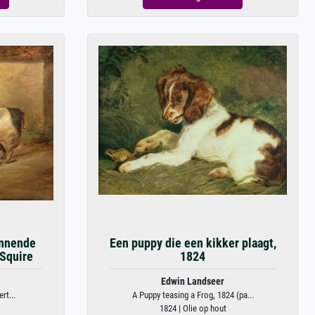
innende
Een puppy die een kikker plaagt,
 Squire
1824
Edwin Landseer
rt...
A Puppy teasing a Frog, 1824 (pa...
1824 | Olie op hout