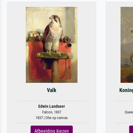
Valk
Koning
Edwin Landseer
Falcon, 1837
Queen
1837 | Olie op canvas
Afbeelding kiezen