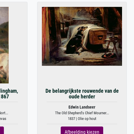
lingham,
De belangrijkste rouwende van de
1867
oude herder
Edwin Landseer
ort...
The Old Shepherd's Chief Mourner...
anvas
1837 | Olie op hout
Afbeelding kiezen