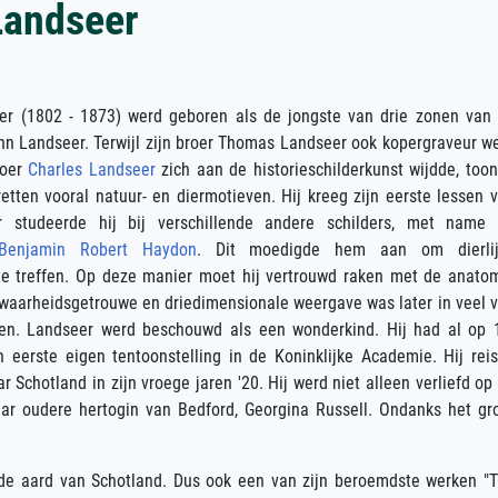
Landseer
er (1802 - 1873) werd geboren als de jongste van drie zonen van
hn Landseer. Terwijl zijn broer Thomas Landseer ook kopergraveur w
roer
Charles Landseer
zich aan de historieschilderkunst wijdde, too
etten vooral natuur- en diermotieven. Hij kreeg zijn eerste lessen 
er studeerde hij bij verschillende andere schilders, met name
Benjamin Robert Haydon
. Dit moedigde hem aan om dierlij
te treffen. Op deze manier moet hij vertrouwd raken met de anato
 waarheidsgetrouwe en driedimensionale weergave was later in veel 
ien. Landseer werd beschouwd als een wonderkind. Hij had al op 
ijn eerste eigen tentoonstelling in de Koninklijke Academie. Hij rei
r Schotland in zijn vroege jaren '20. Hij werd niet alleen verliefd op
ar oudere hertogin van Bedford, Georgina Russell. Ondanks het gr
 de aard van Schotland. Dus ook een van zijn beroemdste werken "