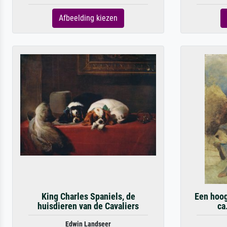
Afbeelding kiezen
King Charles Spaniels, de
Een hoog
huisdieren van de Cavaliers
ca
Edwin Landseer