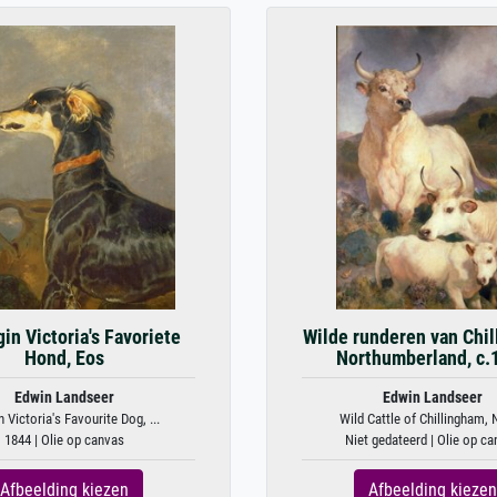
in Victoria's Favoriete
Wilde runderen van Chil
Hond, Eos
Northumberland, c.
Edwin Landseer
Edwin Landseer
 Victoria's Favourite Dog, ...
Wild Cattle of Chillingham, N
1844 | Olie op canvas
Niet gedateerd | Olie op c
Afbeelding kiezen
Afbeelding kiezen