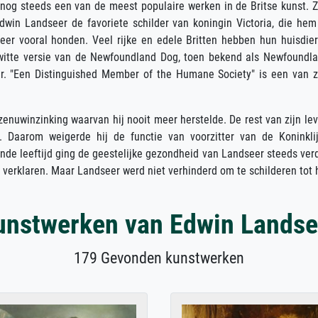
 nog steeds een van de meest populaire werken in de Britse kunst. Z
win Landseer de favoriete schilder van koningin Victoria, die hem
er vooral honden. Veel rijke en edele Britten hebben hun huisdie
t-witte versie van de Newfoundland Dog, toen bekend als Newfoundl
. "Een Distinguished Member of the Humane Society" is een van z
zenuwinzinking waarvan hij nooit meer herstelde. De rest van zijn le
. Daarom weigerde hij de functie van voorzitter van de Koninkli
e leeftijd ging de geestelijke gezondheid van Landseer steeds ver
 verklaren. Maar Landseer werd niet verhinderd om te schilderen tot h
unstwerken van Edwin Landse
179 Gevonden kunstwerken