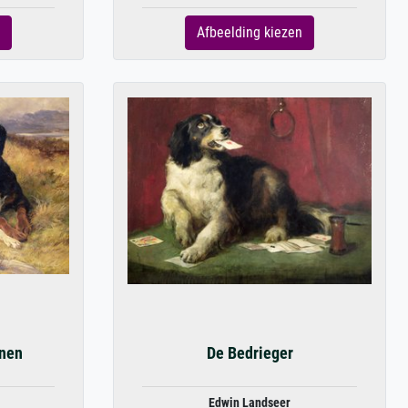
Afbeelding kiezen
enen
De Bedrieger
Edwin Landseer