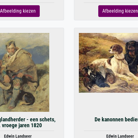
Afbeelding kiezen
Afbeelding kiezen
landherder - een schets,
De kanonnen bedi
. vroege jaren 1820
Edwin Landseer
Edwin Landseer