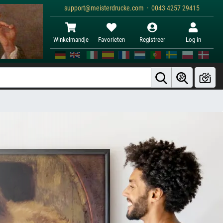
support@meisterdrucke.com · 0043 4257 29415
Winkelmandje
Favorieten
Registreer
Log in