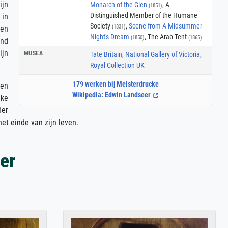
ijn
Monarch of the Glen
, A
(1851)
Distinguished Member of the Humane
 in
Society
,
Scene from A Midsummer
(1831)
ren
Night's Dream
, The Arab Tent
(1850)
(1865)
and
ijn
MUSEA
Tate Britain
,
National Gallery of Victoria
,
Royal Collection UK
179 werken bij Meisterdrucke
ven
Wikipedia: Edwin Landseer
jke
der
et einde van zijn leven.
er