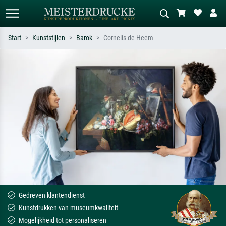
Start
Kunststijlen
Barok
Cornelis de Heem
Standaard zoeken
AI-beeldzoeker
Zoek op kunstenaar, titel of stijl – bijv.
Beschrijf de scène – bijv. groene
Monet, Sterrennacht, impressionisme,
weide, abstract met veel rood, donker
Hokusai-golf, naakt.
olieverfschilderij, staand naakt naast
een boom.
Gedreven klantendienst
Kunstdrukken van museumkwaliteit
Mogelijkheid tot personaliseren