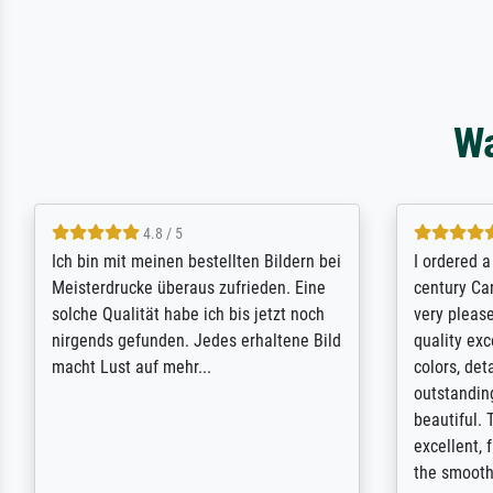
Wa
5 / 5
Rundum positive Erfahrung. Die
The team a
Ausführung des Auftrags hat eine Weile
meet its c
gedauert, die angekündigte Lieferzeit
expert adv
wurde aber letztlich sogar etwas
results for
unterschritten. Die Qualität des Papiers
client. Th
und des Drucks (Farben, Details usw.) ist
repertoire 
nicht nur gut, sondern hervorragend.
will provid
Selbst ein Druck ist damit ein Kunstwerk
regards to 
im eigenen Sinne. Definitiv den Pre...
repertoire