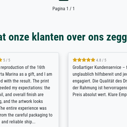
Pagina 1 / 1
t onze klanten over ons zeg
5 / 5
5 / 5
t Meisterdrucke strives to
Outstanding quality and cus
lients demands, and provides
support. - the quality of the pr
ice on how to obtain the best
excellent and difficult to dist
 the prints requested by the
from the real thing; it will be
e company has a vast
for high-quality art prints fro
of prints to choose from, and
the quality of the framing is e
e excellent service also with
the customisation options for
prints which are not in that
are broad - the customer sup
. Highly recommended!
colleagues are truly super...