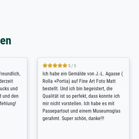
gen
4.8 / 5
tomer
Qualité absolument irréprochable.
inting is
Extraordinaire diversité des thèmes
inguish
abordés et personnalisation des
 my go-to
demandes (recadrage, réajustement des
m now on -
couleurs). Relation clientèle parfaite.
xcellent -
Transport, réception sans aucun
 the work
problème. Merci à toute l'équipe ! Hervé
port