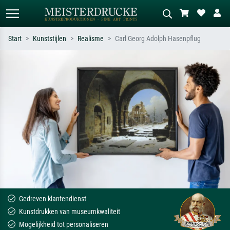
Start
Kunststijlen
Realisme
Carl Georg Adolph Hasenpflug
Standaard zoeken
AI-beeldzoeker
Zoek op kunstenaar, titel of stijl – bijv.
Beschrijf de scène – bijv. groene
Monet, Sterrennacht, impressionisme,
weide, abstract met veel rood, donker
Hokusai-golf, naakt.
olieverfschilderij, staand naakt naast
een boom.
Gedreven klantendienst
Kunstdrukken van museumkwaliteit
Mogelijkheid tot personaliseren