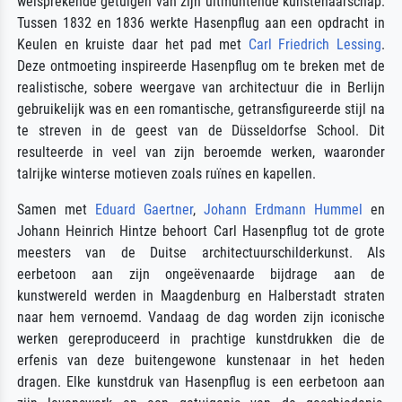
welsprekende getuigen van zijn uitmuntende kunstenaarschap.
Tussen 1832 en 1836 werkte Hasenpflug aan een opdracht in
Keulen en kruiste daar het pad met
Carl Friedrich Lessing
.
Deze ontmoeting inspireerde Hasenpflug om te breken met de
realistische, sobere weergave van architectuur die in Berlijn
gebruikelijk was en een romantische, getransfigureerde stijl na
te streven in de geest van de Düsseldorfse School. Dit
resulteerde in veel van zijn beroemde werken, waaronder
talrijke winterse motieven zoals ruïnes en kapellen.
Samen met
Eduard Gaertner
,
Johann Erdmann Hummel
en
Johann Heinrich Hintze behoort Carl Hasenpflug tot de grote
meesters van de Duitse architectuurschilderkunst. Als
eerbetoon aan zijn ongeëvenaarde bijdrage aan de
kunstwereld werden in Maagdenburg en Halberstadt straten
naar hem vernoemd. Vandaag de dag worden zijn iconische
werken gereproduceerd in prachtige kunstdrukken die de
erfenis van deze buitengewone kunstenaar in het heden
dragen. Elke kunstdruk van Hasenpflug is een eerbetoon aan