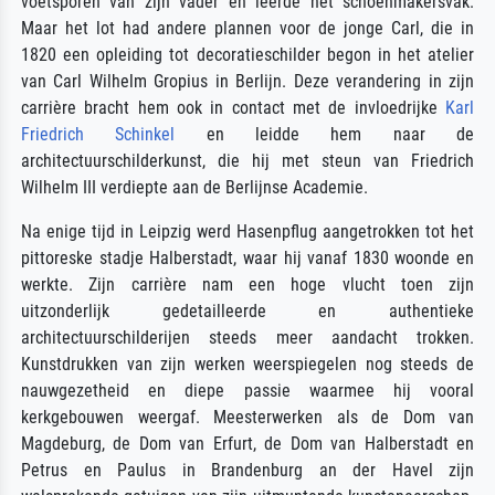
voetsporen van zijn vader en leerde het schoenmakersvak.
Maar het lot had andere plannen voor de jonge Carl, die in
1820 een opleiding tot decoratieschilder begon in het atelier
van Carl Wilhelm Gropius in Berlijn. Deze verandering in zijn
carrière bracht hem ook in contact met de invloedrijke
Karl
Friedrich Schinkel
en leidde hem naar de
architectuurschilderkunst, die hij met steun van Friedrich
Wilhelm III verdiepte aan de Berlijnse Academie.
Na enige tijd in Leipzig werd Hasenpflug aangetrokken tot het
pittoreske stadje Halberstadt, waar hij vanaf 1830 woonde en
werkte. Zijn carrière nam een hoge vlucht toen zijn
uitzonderlijk gedetailleerde en authentieke
architectuurschilderijen steeds meer aandacht trokken.
Kunstdrukken van zijn werken weerspiegelen nog steeds de
nauwgezetheid en diepe passie waarmee hij vooral
kerkgebouwen weergaf. Meesterwerken als de Dom van
Magdeburg, de Dom van Erfurt, de Dom van Halberstadt en
Petrus en Paulus in Brandenburg an der Havel zijn