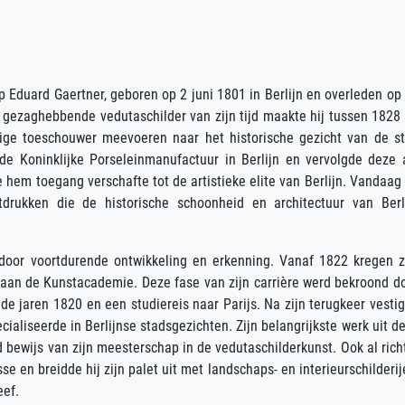
 Eduard Gaertner, geboren op 2 juni 1801 in Berlijn en overleden op
ls gezaghebbende vedutaschilder van zijn tijd maakte hij tussen 1828
tige toeschouwer meevoeren naar het historische gezicht van de s
 de Koninklijke Porseleinmanufactuur in Berlijn en vervolgde deze 
ie hem toegang verschafte tot de artistieke elite van Berlijn. Vandaag
drukken die de historische schoonheid en architectuur van Berl
door voortdurende ontwikkeling en erkenning. Vanaf 1822 kregen z
 aan de Kunstacademie. Deze fase van zijn carrière werd bekroond d
 de jaren 1820 en een studiereis naar Parijs. Na zijn terugkeer vesti
pecialiseerde in Berlijnse stadsgezichten. Zijn belangrijkste werk uit d
 bewijs van zijn meesterschap in de vedutaschilderkunst. Ook al rich
e en breidde hij zijn palet uit met landschaps- en interieurschilderij
eef.