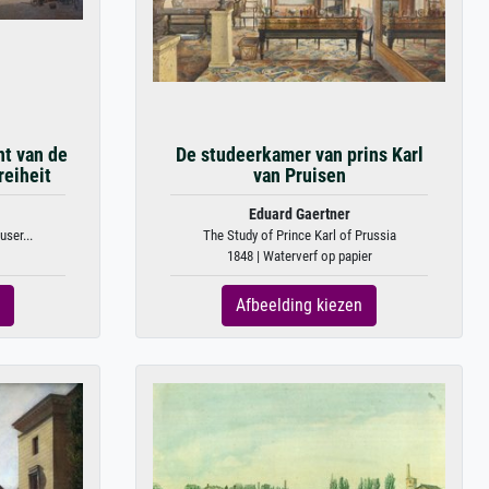
nt van de
De studeerkamer van prins Karl
reiheit
van Pruisen
Eduard Gaertner
ser...
The Study of Prince Karl of Prussia
1848 | Waterverf op papier
Afbeelding kiezen