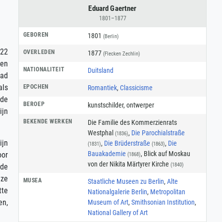
Eduard Gaertner
1801–1877
GEBOREN
1801
(Berlin)
 22
OVERLEDEN
1877
(Flecken Zechlin)
 en
NATIONALITEIT
Duitsland
tad
als
EPOCHEN
Romantiek
,
Classicisme
 de
BEROEP
kunstschilder
,
ontwerper
ijn
BEKENDE WERKEN
Die Familie des Kommerzienrats
Westphal
,
Die Parochialstraße
(1836)
ijn
,
Die Brüderstraße
,
Die
(1831)
(1863)
Bauakademie
, Blick auf Moskau
oor
(1868)
von der Nikita Märtyrer Kirche
(1840)
gde
eze
MUSEA
Staatliche Museen zu Berlin
,
Alte
tte
Nationalgalerie Berlin
,
Metropolitan
en,
Museum of Art
,
Smithsonian Institution
,
National Gallery of Art