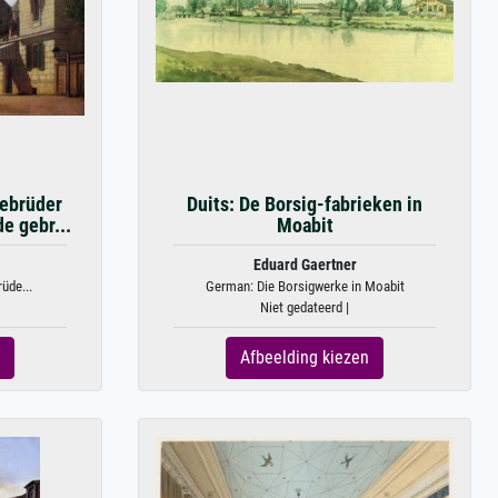
Gebrüder
Duits: De Borsig-fabrieken in
e gebr...
Moabit
Eduard Gaertner
üde...
German: Die Borsigwerke in Moabit
Niet gedateerd |
Afbeelding kiezen