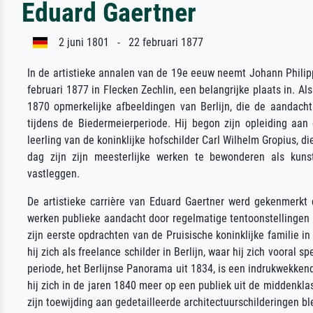
Eduard Gaertner
2 juni 1801 - 22 februari 1877
In de artistieke annalen van de 19e eeuw neemt Johann Philipp
februari 1877 in Flecken Zechlin, een belangrijke plaats in. A
1870 opmerkelijke afbeeldingen van Berlijn, die de aandach
tijdens de Biedermeierperiode. Hij begon zijn opleiding aan
leerling van de koninklijke hofschilder Carl Wilhelm Gropius, d
dag zijn zijn meesterlijke werken te bewonderen als kunst
vastleggen.
De artistieke carrière van Eduard Gaertner werd gekenmerkt 
werken publieke aandacht door regelmatige tentoonstellingen
zijn eerste opdrachten van de Pruisische koninklijke familie in
hij zich als freelance schilder in Berlijn, waar hij zich vooral s
periode, het Berlijnse Panorama uit 1834, is een indrukwekkend
hij zich in de jaren 1840 meer op een publiek uit de middenklass
zijn toewijding aan gedetailleerde architectuurschilderingen bl