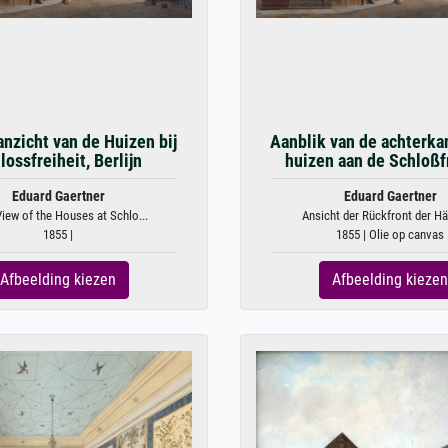
nzicht van de Huizen bij
Aanblik van de achterka
lossfreiheit, Berlijn
huizen aan de Schloßf
Eduard Gaertner
Eduard Gaertner
iew of the Houses at Schlo...
Ansicht der Rückfront der Häu
1855 |
1855 | Olie op canvas
Afbeelding kiezen
Afbeelding kiezen