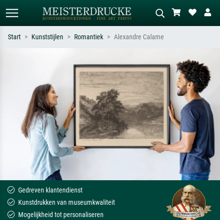
Start
Kunststijlen
Romantiek
Alexandre Calame
Standaard zoeken
AI-beeldzoeker
Zoek op kunstenaar, titel of stijl – bijv.
Beschrijf de scène – bijv. groene
Monet, Sterrennacht, impressionisme,
weide, abstract met veel rood, donker
Hokusai-golf, naakt.
olieverfschilderij, staand naakt naast
een boom.
Gedreven klantendienst
Kunstdrukken van museumkwaliteit
Mogelijkheid tot personaliseren