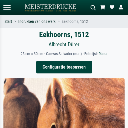
Start
Indrukken van ons werk
Eekhoorns, 1512
Eekhoorns, 1512
Standaard zoeken
AI-beeldzoeker
Zoek op kunstenaar, titel of stijl – bijv.
Beschrijf de scène – bijv. groene
Albrecht Dürer
Monet, Sterrennacht, impressionisme,
weide, abstract met veel rood, donker
Hokusai-golf, naakt.
olieverfschilderij, staand naakt naast
25 cm x 30 cm · Canvas Salvador (mat) · Fotolijst:
Riana
een boom.
Configuratie toepassen