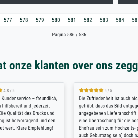
577
578
579
580
581
582
583
584
58
Pagina 586 / 586
t onze klanten over ons zeg
4.8 / 5
5 / 5
r Kundenservice – freundlich,
Die Zufriedenheit ist auch ni
 hilfsbereit und jederzeit
getrübt, dass das Bild entgeg
 Die Qualität des Drucks und
angegebenen Lieferanschrift 
g ist hervorragend und den
eine Überraschung für die n
lut wert. Klare Empfehlung!
Ehefrau sein zum Hochzeits- g
auch Geburtstag sein) doch n