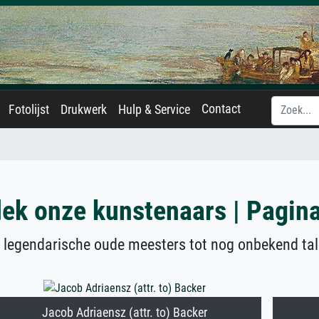
Contact
Fotolijst
Drukwerk
Hulp & Service
ek onze kunstenaars | Pagin
 legendarische oude meesters tot nog onbekend tal
Jacob Adriaensz (attr. to) Backer