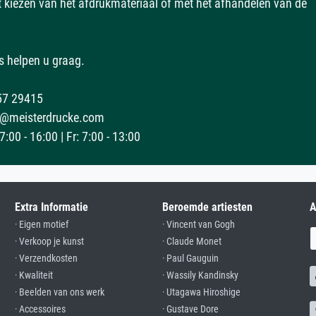
et kiezen van het afdrukmateriaal of met het afhandelen van de
s helpen u graag.
57 29415
@meisterdrucke.com
:00 - 16:00 | Fr: 7:00 - 13:00
Extra Informatie
Beroemde artiesten
A
· Eigen motief
· Vincent van Gogh
· Verkoop je kunst
· Claude Monet
· Verzendkosten
· Paul Gauguin
· Kwaliteit
· Wassily Kandinsky
· Beelden van ons werk
· Utagawa Hiroshige
· Accessoires
· Gustave Dore