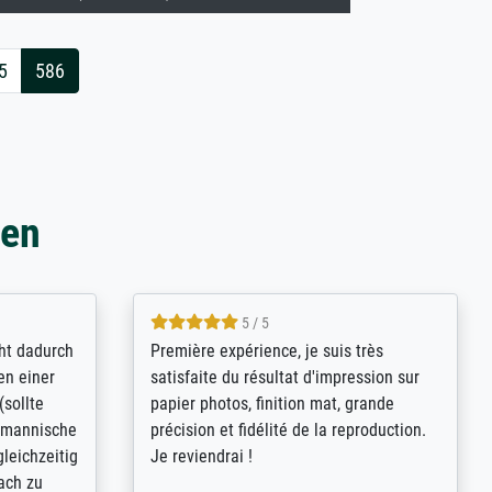
5
586
gen
5 / 5
cht dadurch
Première expérience, je suis très
en einer
satisfaite du résultat d'impression sur
(sollte
papier photos, finition mat, grande
ormannische
précision et fidélité de la reproduction.
leichzeitig
Je reviendrai !
ach zu