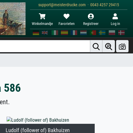
support@meisterdrucke.com · 0043 4257 29415
Winkelmandje
Favorieten
Registreer
Log in
a 586
ent.
Ludolf (follower of) Bakhuizen