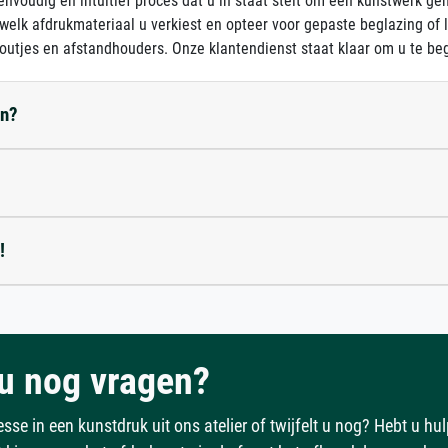
nvoudig en intuïtief proces dat u in staat stelt om een kunstwerk ge
 welk afdrukmateriaal u verkiest en opteer voor gepaste beglazing of
outjes en afstandhouders. Onze klantendienst staat klaar om u te beg
en?
!
u nog vragen?
esse in een kunstdruk uit ons atelier of twijfelt u nog? Hebt u hu