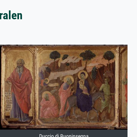
ralen
Duccio di Buoninsegna