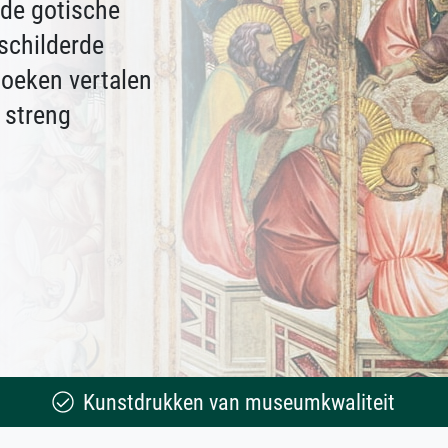
 de gotische
schilderde
boeken vertalen
 streng
Kunstdrukken van museumkwaliteit