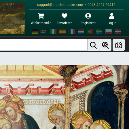
support@meisterdrucke.com · 0043 4257 29415
Winkelmandje
Favorieten
Registreer
Log in