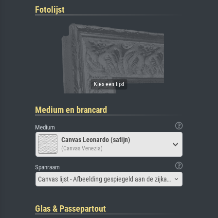
Fotolijst
Medium en brancard
Medium
Canvas Leonardo (satijn)
(Canvas Venezia)
Spanraam
Canvas lijst - Afbeelding gespiegeld aan de zijkant
Glas & Passepartout