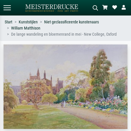
Start
Kunststijlen
Niet geclassificeerde kunstenaars
William Matthison
Standaard zoeken
AI-beeldzoeker
De lange wandeling en bloemenrand in mei - New College, Oxford
Zoek op kunstenaar, titel of stijl – bijv.
Beschrijf de scène – bijv. groene
Monet, Sterrennacht, impressionisme,
weide, abstract met veel rood, donker
Hokusai-golf, naakt.
olieverfschilderij, staand naakt naast
een boom.