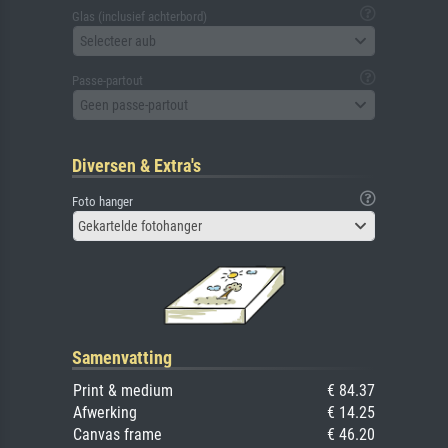
Glas (inclusief achterbord)
Selecteer aub
Passe-partout
Geen passe-partout
Diversen & Extra's
Foto hanger
Gekartelde fotohanger
Samenvatting
Print & medium
€ 84.37
Afwerking
€ 14.25
Canvas frame
€ 46.20