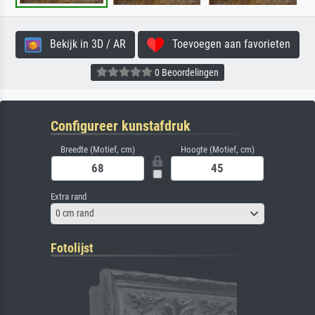
Bekijk in 3D / AR
Toevoegen aan favorieten
0 Beoordelingen
Configureer kunstafdruk
Breedte (Motief, cm)
Hoogte (Motief, cm)
Extra rand
0 cm rand
Fotolijst