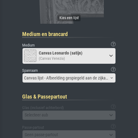
Medium en brancard
Medium
Canvas Leonardo (satijn)
(Canvas Venezia)
Spanraam
Canvas lijst - Afbeelding gespiegeld aan de zijkant
Glas & Passepartout
Glas (inclusief achterbord)
Selecteer aub
Passe-partout
Geen passe-partout