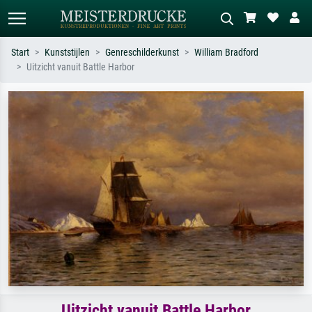
Start
Kunststijlen
Genreschilderkunst
William Bradford
Uitzicht vanuit Battle Harbor
Standaard zoeken
AI-beeldzoeker
Zoek op kunstenaar, titel of stijl – bijv.
Beschrijf de scène – bijv. groene
Monet, Sterrennacht, impressionisme,
weide, abstract met veel rood, donker
Hokusai-golf, naakt.
olieverfschilderij, staand naakt naast
een boom.
Uitzicht vanuit Battle Harbor