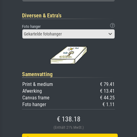
Diversen & Extra's
Foto hanger
Gekartelde fotohanger
Samenvatting
Print & medium
€ 79.41
Afwerking
€ 13.41
Canvas frame
€ 44.25
Foto hanger
€ 1.11
€ 138.18
(Enthält 21% MwSt.)