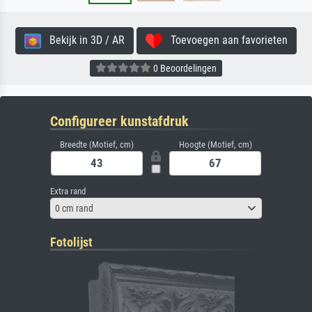
Bekijk in 3D / AR
Toevoegen aan favorieten
0 Beoordelingen
Configureer kunstafdruk
Breedte (Motief, cm)
Hoogte (Motief, cm)
Extra rand
0 cm rand
Fotolijst