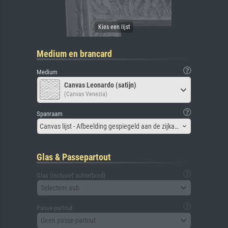
Medium en brancard
Medium
Canvas Leonardo (satijn)
(Canvas Venezia)
Spanraam
Canvas lijst - Afbeelding gespiegeld aan de zijkant
Glas & Passepartout
Glas (inclusief achterbord)
Selecteer aub
Passe-partout
Geen passe-partout