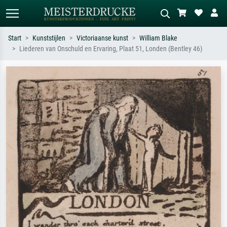
Start
Kunststijlen
Victoriaanse kunst
William Blake
Liederen van Onschuld en Ervaring, Plaat 51, Londen (Bentley 46)
Standaard zoeken
AI-beeldzoeker
Zoek op kunstenaar, titel of stijl – bijv.
Beschrijf de scène – bijv. groene
Monet, Sterrennacht, impressionisme,
weide, abstract met veel rood, donker
Hokusai-golf, naakt.
olieverfschilderij, staand naakt naast
een boom.