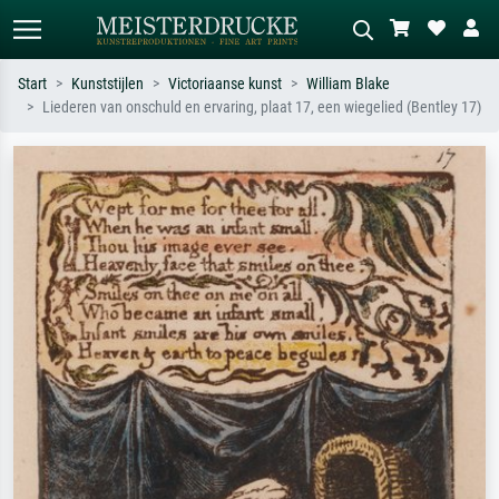
Start
Kunststijlen
Victoriaanse kunst
William Blake
Liederen van onschuld en ervaring, plaat 17, een wiegelied (Bentley 17)
Standaard zoeken
AI-beeldzoeker
Zoek op kunstenaar, titel of stijl – bijv.
Beschrijf de scène – bijv. groene
Monet, Sterrennacht, impressionisme,
weide, abstract met veel rood, donker
Hokusai-golf, naakt.
olieverfschilderij, staand naakt naast
een boom.