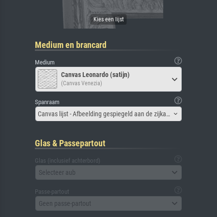
Medium en brancard
Medium
Canvas Leonardo (satijn)
(Canvas Venezia)
Spanraam
Canvas lijst - Afbeelding gespiegeld aan de zijkant
Glas & Passepartout
Glas (inclusief achterbord)
Selecteer aub
Passe-partout
Geen passe-partout