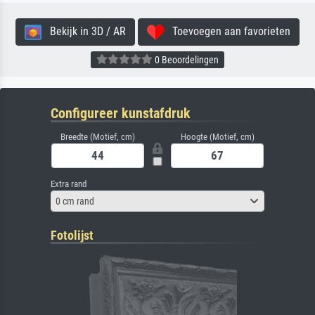
Bekijk in 3D / AR
Toevoegen aan favorieten
0 Beoordelingen
Configureer kunstafdruk
Breedte (Motief, cm)
Hoogte (Motief, cm)
Extra rand
0 cm rand
Fotolijst