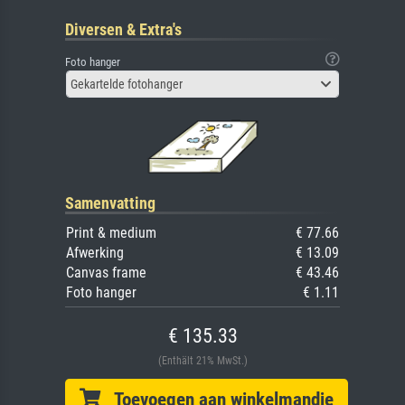
Diversen & Extra's
Foto hanger
Gekartelde fotohanger
Samenvatting
Print & medium
€ 77.66
Afwerking
€ 13.09
Canvas frame
€ 43.46
Foto hanger
€ 1.11
€ 135.33
(Enthält 21% MwSt.)
Toevoegen aan winkelmandje