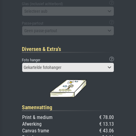
Glas (inclusief achterbord)
Selecteer aub
Passe-partout
Geen passe-partout
Diversen & Extra's
Foto hanger
Gekartelde fotohanger
Samenvatting
Print & medium
€ 78.00
Afwerking
€ 13.13
Canvas frame
€ 43.06