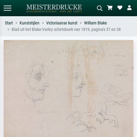
Start
Kunststijlen
Victoriaanse kunst
William Blake
Blad uit het Blake-Varley schetsboek van 1819, pagina's 37 en 38
Standaard zoeken
AI-beeldzoeker
Zoek op kunstenaar, titel of stijl – bijv.
Beschrijf de scène – bijv. groene
Monet, Sterrennacht, impressionisme,
weide, abstract met veel rood, donker
Hokusai-golf, naakt.
olieverfschilderij, staand naakt naast
een boom.