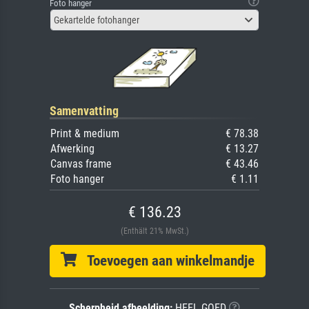
Foto hanger
Gekartelde fotohanger
Samenvatting
Print & medium
€ 78.38
Afwerking
€ 13.27
Canvas frame
€ 43.46
Foto hanger
€ 1.11
€ 136.23
(Enthält 21% MwSt.)
Toevoegen aan winkelmandje
Scherpheid afbeelding:
HEEL GOED