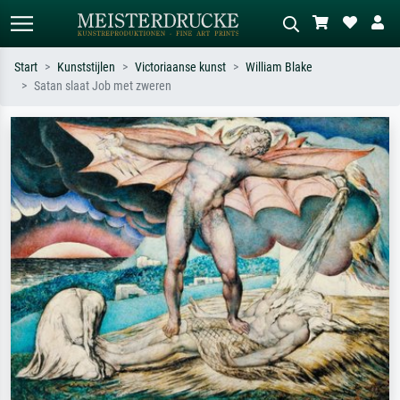
Start
Kunststijlen
Victoriaanse kunst
William Blake
Satan slaat Job met zweren
Standaard zoeken
AI-beeldzoeker
Zoek op kunstenaar, titel of stijl – bijv.
Beschrijf de scène – bijv. groene
Monet, Sterrennacht, impressionisme,
weide, abstract met veel rood, donker
Hokusai-golf, naakt.
olieverfschilderij, staand naakt naast
een boom.