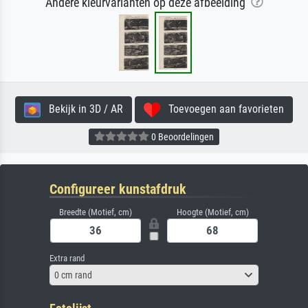
Andere kleurvarianten op deze afbeelding
Bekijk in 3D / AR
Toevoegen aan favorieten
0 Beoordelingen
Configureer kunstafdruk
Breedte (Motief, cm)
Hoogte (Motief, cm)
Extra rand
0 cm rand