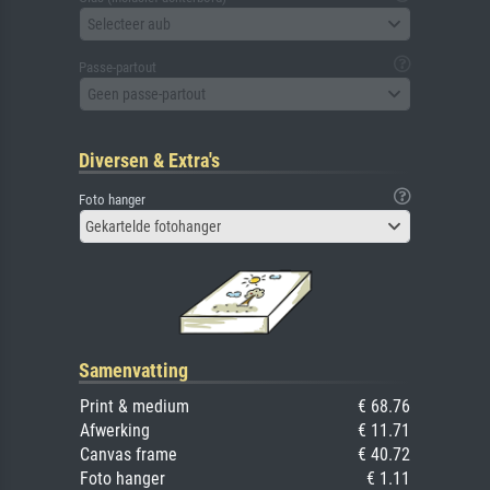
Selecteer aub
Passe-partout
Geen passe-partout
Diversen & Extra's
Foto hanger
Gekartelde fotohanger
Samenvatting
Print & medium
€ 68.76
Afwerking
€ 11.71
Canvas frame
€ 40.72
Foto hanger
€ 1.11