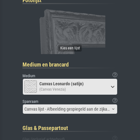
Fotolijst
Medium en brancard
Medium
Canvas Leonardo (satijn)
(Canvas Venezia)
Spanraam
Canvas lijst - Afbeelding gespiegeld aan de zijkant
Glas & Passepartout
Glas (inclusief achterbord)