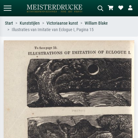
Start
Kunststijlen
Victoriaanse kunst
William Blake
Illustraties van Imitatie van Eclogue I, Pagina 15
Standaard zoeken
AI-beeldzoeker
Zoek op kunstenaar, titel of stijl – bijv.
Beschrijf de scène – bijv. groene
Monet, Sterrennacht, impressionisme,
weide, abstract met veel rood, donker
Hokusai-golf, naakt.
olieverfschilderij, staand naakt naast
een boom.