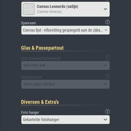
Canvas Leonardo (satijn)
(Canvas Venezia)
Spanraam
Canvas lijst - Afbeelding gespiegeld aan de zijkant
Glas & Passepartout
Glas (inclusief achterbord)
Selecteer aub
Passe-partout
Geen passe-partout
Diversen & Extra's
Foto hanger
Gekartelde fotohanger