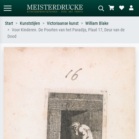
Start
Kunststijlen
Victoriaanse kunst
William Blake
Voor Kinderen. De Poorten van het Paradijs, Plaat 17, Deur van de
Standaard zoeken
AI-beeldzoeker
Dood
Zoek op kunstenaar, titel of stijl – bijv.
Beschrijf de scène – bijv. groene
Monet, Sterrennacht, impressionisme,
weide, abstract met veel rood, donker
Hokusai-golf, naakt.
olieverfschilderij, staand naakt naast
een boom.