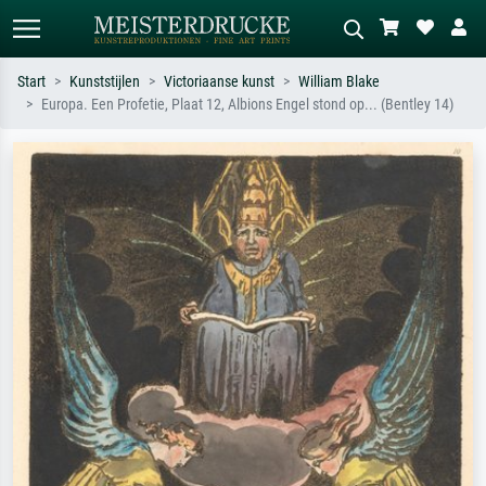
Start
Kunststijlen
Victoriaanse kunst
William Blake
Europa. Een Profetie, Plaat 12, Albions Engel stond op... (Bentley 14)
Standaard zoeken
AI-beeldzoeker
Zoek op kunstenaar, titel of stijl – bijv.
Beschrijf de scène – bijv. groene
Monet, Sterrennacht, impressionisme,
weide, abstract met veel rood, donker
Hokusai-golf, naakt.
olieverfschilderij, staand naakt naast
een boom.