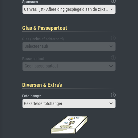
Spanraam
Canvas lijst - Afbeelding gespiegeld aan de zijkant
Glas & Passepartout
Glas (inclusief achterbord)
Selecteer aub
Passe-partout
Geen passe-partout
Diversen & Extra's
Foto hanger
Gekartelde fotohanger