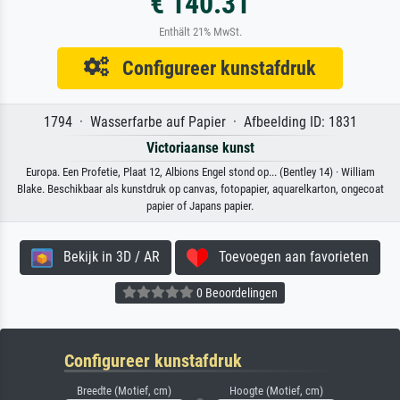
€ 140.31
Enthält 21% MwSt.
Configureer kunstafdruk
1794 · Wasserfarbe auf Papier · Afbeelding ID: 1831
Victoriaanse kunst
Europa. Een Profetie, Plaat 12, Albions Engel stond op... (Bentley 14) · William
Blake. Beschikbaar als kunstdruk op canvas, fotopapier, aquarelkarton, ongecoat
papier of Japans papier.
Bekijk in 3D / AR
Toevoegen aan favorieten
0 Beoordelingen
Configureer kunstafdruk
Breedte (Motief, cm)
Hoogte (Motief, cm)