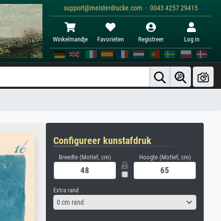
support@meisterdrucke.com · 0043 4257 29415
Winkelmandje
Favorieten
Registreer
Log in
Configureer kunstafdruk
Breedte (Motief, cm)
Hoogte (Motief, cm)
Extra rand
0 cm rand