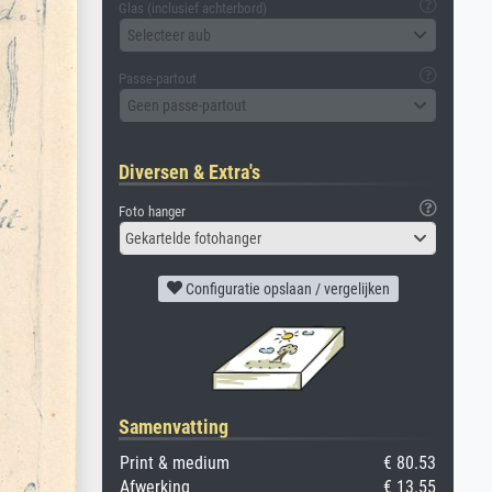
Glas (inclusief achterbord)
Selecteer aub
Passe-partout
Geen passe-partout
Diversen & Extra's
Foto hanger
Gekartelde fotohanger
Configuratie opslaan / vergelijken
Samenvatting
Print & medium
€ 80.53
Afwerking
€ 13.55