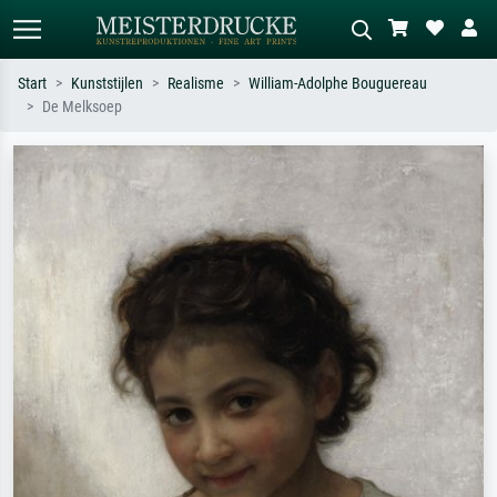
Start
Kunststijlen
Realisme
William-Adolphe Bouguereau
De Melksoep
Standaard zoeken
AI-beeldzoeker
Zoek op kunstenaar, titel of stijl – bijv.
Beschrijf de scène – bijv. groene
Monet, Sterrennacht, impressionisme,
weide, abstract met veel rood, donker
Hokusai-golf, naakt.
olieverfschilderij, staand naakt naast
een boom.