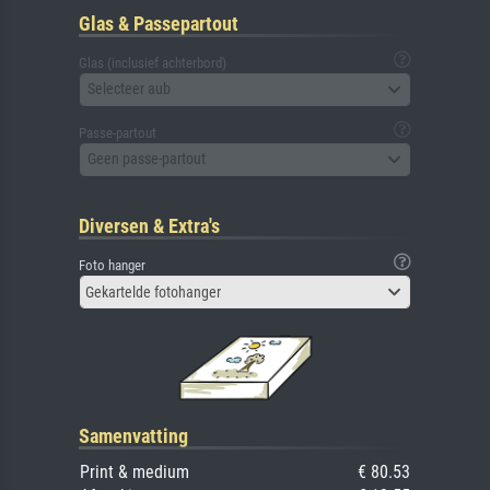
Glas & Passepartout
Glas (inclusief achterbord)
Selecteer aub
Passe-partout
Geen passe-partout
Diversen & Extra's
Foto hanger
Gekartelde fotohanger
Samenvatting
Print & medium
€ 80.53