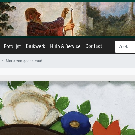
Contact
Fotolijst
Drukwerk
Hulp & Service
Maria van goede raad