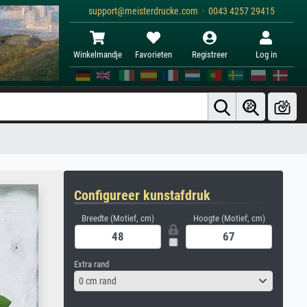
support@meisterdrucke.com · 0043 4257 29415
Winkelmandje
Favorieten
Registreer
Log in
Configureer kunstafdruk
Breedte (Motief, cm)
Hoogte (Motief, cm)
Extra rand
0 cm rand