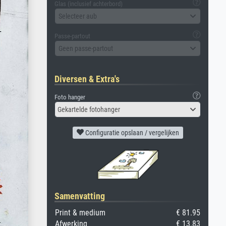
Glas (inclusief achterbord)
Selecteer aub
Passe-partout
Geen passe-partout
Diversen & Extra's
Foto hanger
Gekartelde fotohanger
Configuratie opslaan / vergelijken
Samenvatting
Print & medium
€ 81.95
Afwerking
€ 13.83