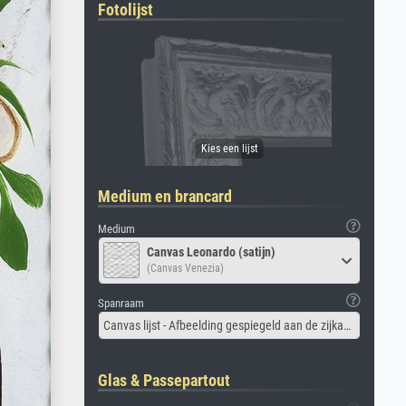
Fotolijst
Medium en brancard
Medium
Canvas Leonardo (satijn)
(Canvas Venezia)
Spanraam
Canvas lijst - Afbeelding gespiegeld aan de zijkant
Glas & Passepartout