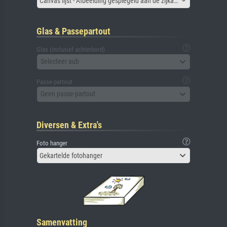
Canvas lijst - Afbeelding gespiegeld aan de zijkant
Glas & Passepartout
Glas (inclusief achterbord)
Selecteer aub
Passe-partout
Geen passe-partout
Diversen & Extra's
Foto hanger
Gekartelde fotohanger
Samenvatting