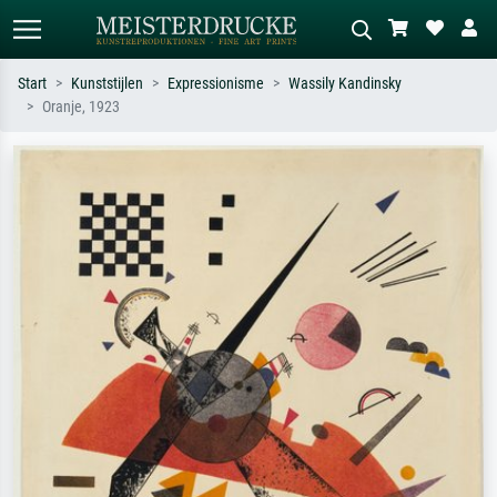
Start
Kunststijlen
Expressionisme
Wassily Kandinsky
Oranje, 1923
Standaard zoeken
AI-beeldzoeker
Zoek op kunstenaar, titel of stijl – bijv.
Beschrijf de scène – bijv. groene
Monet, Sterrennacht, impressionisme,
weide, abstract met veel rood, donker
Hokusai-golf, naakt.
olieverfschilderij, staand naakt naast
een boom.