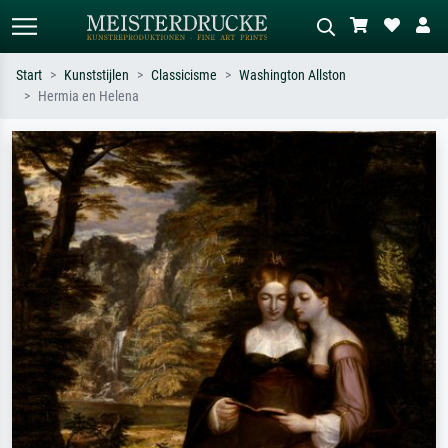
Start
Kunststijlen
Classicisme
Washington Allston
Hermia en Helena
Standaard zoeken
AI-beeldzoeker
Zoek op kunstenaar, titel of stijl – bijv.
Beschrijf de scène – bijv. groene
Monet, Sterrennacht, impressionisme,
weide, abstract met veel rood, donker
Hokusai-golf, naakt.
olieverfschilderij, staand naakt naast
een boom.