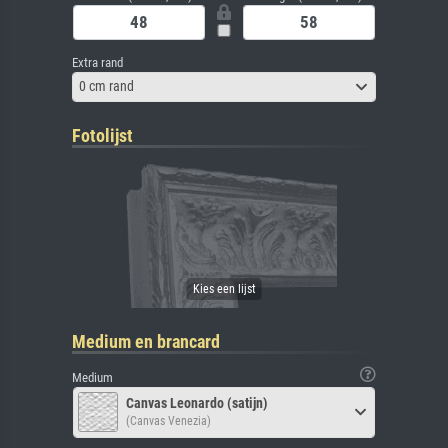
Extra rand
0 cm rand
Fotolijst
Medium en brancard
Medium
Canvas Leonardo (satijn)
(Canvas Venezia)