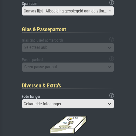
Spanraam
Canvas lijst - Afbeelding gespiegeld aan de zijkant
Glas & Passepartout
Glas (inclusief achterbord)
Selecteer aub
Passe-partout
Geen passe-partout
Diversen & Extra's
Foto hanger
Gekartelde fotohanger