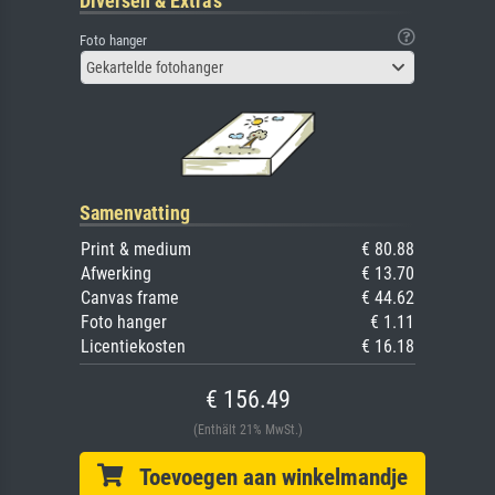
Diversen & Extra's
Foto hanger
Gekartelde fotohanger
Samenvatting
Print & medium
€ 80.88
Afwerking
€ 13.70
Canvas frame
€ 44.62
Foto hanger
€ 1.11
Licentiekosten
€ 16.18
€ 156.49
(Enthält 21% MwSt.)
Toevoegen aan winkelmandje