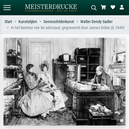
Start
Kunststijlen
Genreschilderkunst
Walter Dendy Sadler
In het kantoor van de advocaat, gegraveerd door James Dobie (b.1849)
Standaard zoeken
AI-beeldzoeker
Zoek op kunstenaar, titel of stijl – bijv.
Beschrijf de scène – bijv. groene
Monet, Sterrennacht, impressionisme,
weide, abstract met veel rood, donker
Hokusai-golf, naakt.
olieverfschilderij, staand naakt naast
een boom.