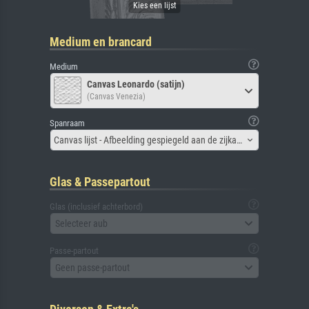
Medium en brancard
Medium
Canvas Leonardo (satijn)
(Canvas Venezia)
Spanraam
Canvas lijst - Afbeelding gespiegeld aan de zijkant
Glas & Passepartout
Glas (inclusief achterbord)
Selecteer aub
Passe-partout
Geen passe-partout