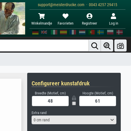
support@meisterdrucke.com · 0043 4257 29415
Winkelmandje
Favorieten
Registreer
Log in
Configureer kunstafdruk
Breedte (Motief, cm)
Hoogte (Motief, cm)
Extra rand
0 cm rand