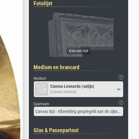
Fotolijst
Medium en brancard
Medium
Canvas Leonardo (satijn)
(Canvas Venezia)
Spanraam
Canvas lijst - Afbeelding gespiegeld aan de zijkant
Glas & Passepartout