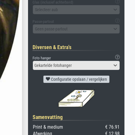
Glas (inclusief achterbord)
Selecteer aub
Passe-partout
Geen passe-partout
Diversen & Extra's
Foto hanger
Gekartelde fotohanger
Configuratie opslaan / vergelijken
Samenvatting
Print & medium
€ 76.91
Afwerking
€ 12.98