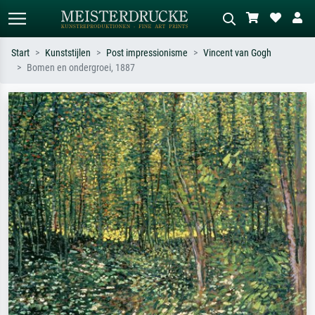
Start
Kunststijlen
Post impressionisme
Vincent van Gogh
Bomen en ondergroei, 1887
Standaard zoeken
AI-beeldzoeker
Zoek op kunstenaar, titel of stijl – bijv.
Beschrijf de scène – bijv. groene
Monet, Sterrennacht, impressionisme,
weide, abstract met veel rood, donker
Hokusai-golf, naakt.
olieverfschilderij, staand naakt naast
een boom.