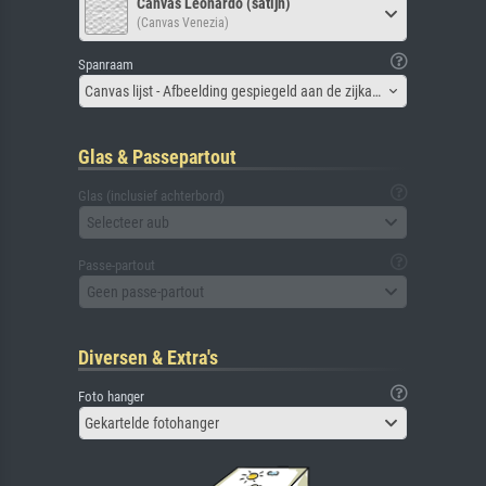
Canvas Leonardo (satijn)
(Canvas Venezia)
Spanraam
Canvas lijst - Afbeelding gespiegeld aan de zijkant
Glas & Passepartout
Glas (inclusief achterbord)
Selecteer aub
Passe-partout
Geen passe-partout
Diversen & Extra's
Foto hanger
Gekartelde fotohanger