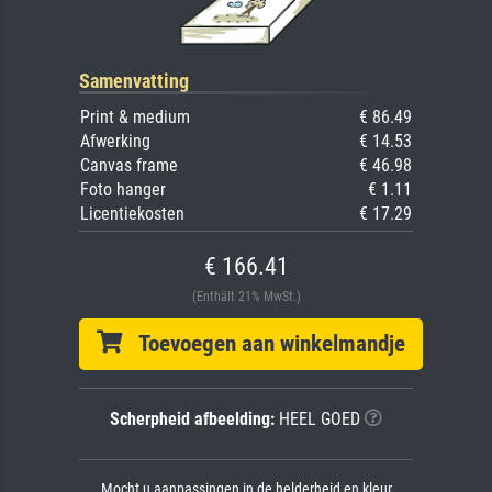
Samenvatting
Print & medium
€ 86.49
Afwerking
€ 14.53
Canvas frame
€ 46.98
Foto hanger
€ 1.11
Licentiekosten
€ 17.29
€ 166.41
(Enthält 21% MwSt.)
Toevoegen aan winkelmandje
Scherpheid afbeelding:
HEEL GOED
Mocht u aanpassingen in de helderheid en kleur