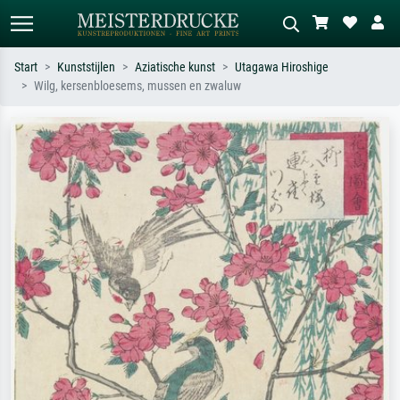
Start
Kunststijlen
Aziatische kunst
Utagawa Hiroshige
Wilg, kersenbloesems, mussen en zwaluw
Standaard zoeken
AI-beeldzoeker
Zoek op kunstenaar, titel of stijl – bijv.
Beschrijf de scène – bijv. groene
Monet, Sterrennacht, impressionisme,
weide, abstract met veel rood, donker
Hokusai-golf, naakt.
olieverfschilderij, staand naakt naast
een boom.