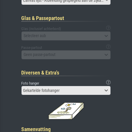
Canvas lijst - Afbeelding gespiegeld aan de zijkant
Glas & Passepartout
Glas (inclusief achterbord)
Selecteer aub
Passe-partout
Geen passe-partout
Diversen & Extra's
Foto hanger
Gekartelde fotohanger
Samenvatting