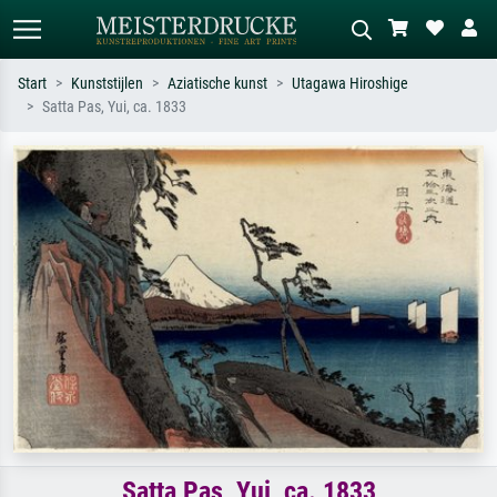
Start
Kunststijlen
Aziatische kunst
Utagawa Hiroshige
Satta Pas, Yui, ca. 1833
Standaard zoeken
AI-beeldzoeker
Zoek op kunstenaar, titel of stijl – bijv.
Beschrijf de scène – bijv. groene
Monet, Sterrennacht, impressionisme,
weide, abstract met veel rood, donker
Hokusai-golf, naakt.
olieverfschilderij, staand naakt naast
een boom.
Satta Pas, Yui, ca. 1833