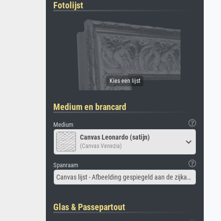
Fotolijst
Medium en brancard
Medium
Canvas Leonardo (satijn)
(Canvas Venezia)
Spanraam
Canvas lijst - Afbeelding gespiegeld aan de zijkant
Glas & Passepartout