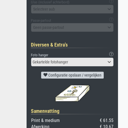
Glas (inclusief achterbord)
Selecteer aub
Passe-partout
Geen passe-partout
Diversen & Extra's
Foto hanger
Gekartelde fotohanger
Configuratie opslaan / vergelijken
Samenvatting
Print & medium
€ 61.55
Afwerking
€ 10.67