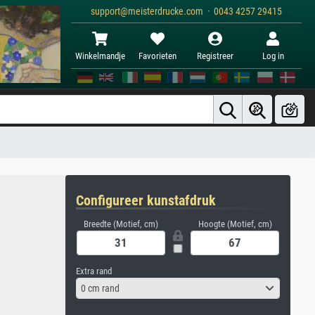
support@meisterdrucke.com · 0043 4257 29415
Winkelmandje
Favorieten
Registreer
Log in
Configureer kunstafdruk
Breedte (Motief, cm)
Hoogte (Motief, cm)
Extra rand
0 cm rand