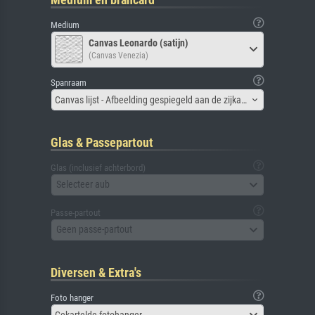
Medium
Canvas Leonardo (satijn)
(Canvas Venezia)
Spanraam
Canvas lijst - Afbeelding gespiegeld aan de zijkant
Glas & Passepartout
Glas (inclusief achterbord)
Selecteer aub
Passe-partout
Geen passe-partout
Diversen & Extra's
Foto hanger
Gekartelde fotohanger