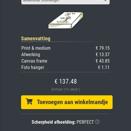
Samenvatting
Print & medium
€ 79.15
Afwerking
€ 13.37
Canvas frame
€ 43.85
Foto hanger
€ 1.11
€ 137.48
(Enthält 21% MwSt.)
Toevoegen aan winkelmandje
Scherpheid afbeelding:
PERFECT