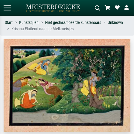
Start
Kunststijlen
Niet geclassificeerde kunstenaars
Unknown
Krishna Fluitend naar de Melkmeisjes
Standaard zoeken
AI-beeldzoeker
Zoek op kunstenaar, titel of stijl – bijv.
Beschrijf de scène – bijv. groene
Monet, Sterrennacht, impressionisme,
weide, abstract met veel rood, donker
Hokusai-golf, naakt.
olieverfschilderij, staand naakt naast
een boom.