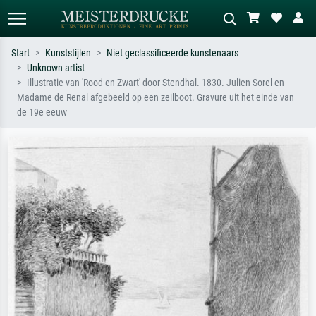
Start
Kunststijlen
Niet geclassificeerde kunstenaars
Unknown artist
Standaard zoeken
AI-beeldzoeker
Illustratie van 'Rood en Zwart' door Stendhal. 1830. Julien Sorel en
Madame de Renal afgebeeld op een zeilboot. Gravure uit het einde van
Zoek op kunstenaar, titel of stijl – bijv.
Beschrijf de scène – bijv. groene
de 19e eeuw
Monet, Sterrennacht, impressionisme,
weide, abstract met veel rood, donker
Hokusai-golf, naakt.
olieverfschilderij, staand naakt naast
een boom.