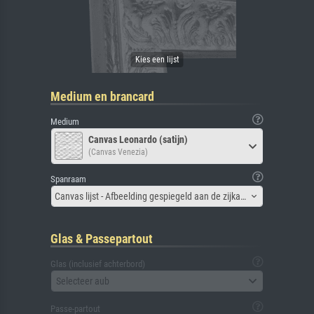
Medium en brancard
Medium
Canvas Leonardo (satijn)
(Canvas Venezia)
Spanraam
Canvas lijst - Afbeelding gespiegeld aan de zijkant
Glas & Passepartout
Glas (inclusief achterbord)
Selecteer aub
Passe-partout