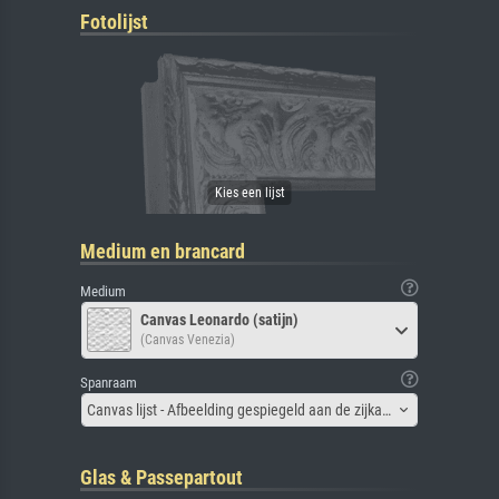
Fotolijst
Medium en brancard
Medium
Canvas Leonardo (satijn)
(Canvas Venezia)
Spanraam
Canvas lijst - Afbeelding gespiegeld aan de zijkant
Glas & Passepartout