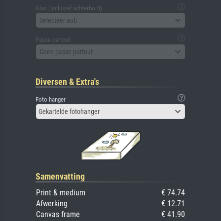
Glas (inclusief achterbord)
Selecteer aub
Passe-partout
Geen passe-partout
Diversen & Extra's
Foto hanger
Gekartelde fotohanger
Samenvatting
Print & medium
€ 74.74
Afwerking
€ 12.71
Canvas frame
€ 41.90