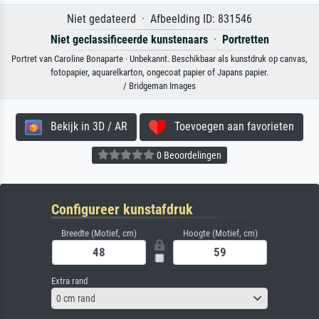
Niet gedateerd · Afbeelding ID: 831546
Niet geclassificeerde kunstenaars
·
Portretten
Portret van Caroline Bonaparte · Unbekannt. Beschikbaar als kunstdruk op canvas,
fotopapier, aquarelkarton, ongecoat papier of Japans papier.
/ Bridgeman Images
Bekijk in 3D / AR
Toevoegen aan favorieten
0 Beoordelingen
Configureer kunstafdruk
Breedte (Motief, cm)
Hoogte (Motief, cm)
Extra rand
0 cm rand