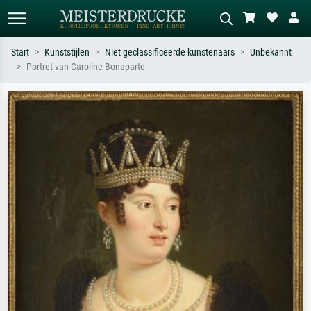
Start
Kunststijlen
Niet geclassificeerde kunstenaars
Unbekannt
Portret van Caroline Bonaparte
Standaard zoeken
AI-beeldzoeker
Zoek op kunstenaar, titel of stijl – bijv.
Beschrijf de scène – bijv. groene
Monet, Sterrennacht, impressionisme,
weide, abstract met veel rood, donker
Hokusai-golf, naakt.
olieverfschilderij, staand naakt naast
een boom.