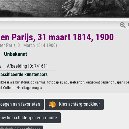
den Parijs, 31 maart 1814, 1900
nter Paris, 31 March 1814 1900)
Unbekannt
 · Afbeelding ID: 741611
lassificeerde kunstenaars
hikbaar als kunstdruk op canvas, fotopapier, aquarelkarton, ongecoat papier of Japans pa
nt Collector/Heritage Images
egen aan favorieten
Kies achtergrondkleur
 het schilderij in een ruimte