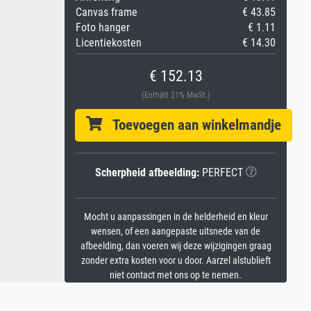
Canvas frame
€ 43.85
Foto hanger
€ 1.11
Licentiekosten
€ 14.30
€ 152.13
(Enthält 21% MwSt.)
Toevoegen aan winkelmandje
Scherpheid afbeelding:
PERFECT
Mocht u aanpassingen in de helderheid en kleur
wensen, of een aangepaste uitsnede van de
afbeelding, dan voeren wij deze wijzigingen graag
zonder extra kosten voor u door. Aarzel alstublieft
niet contact met ons op te nemen.