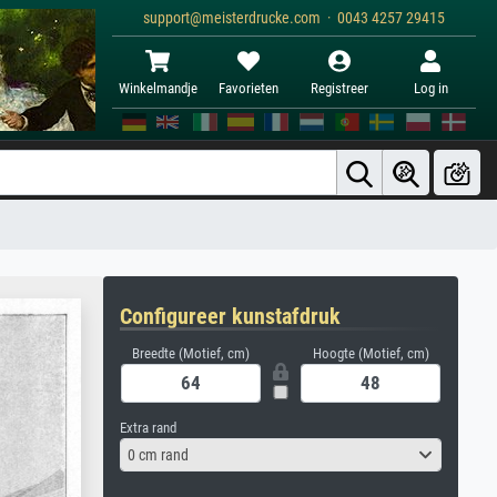
support@meisterdrucke.com · 0043 4257 29415
Winkelmandje
Favorieten
Registreer
Log in
Configureer kunstafdruk
Breedte (Motief, cm)
Hoogte (Motief, cm)
Extra rand
0 cm rand