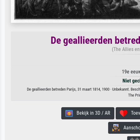
De geallieerden betre
(The Allies e
19e eeuw
Niet gec
De geallieerden betreden Parijs, 31 maart 1814, 1900 · Unbekannt. Besc
The Pri
Bekijk in 3D / AR
Toevo
Aanschouw