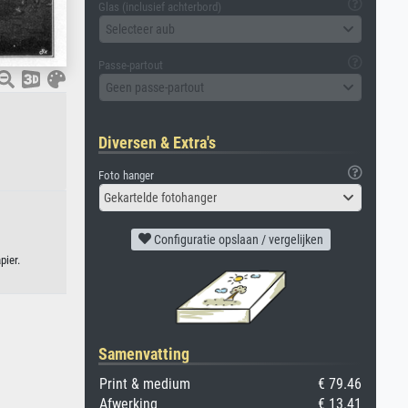
Glas (inclusief achterbord)
Selecteer aub
Passe-partout
Geen passe-partout
Diversen & Extra's
Foto hanger
Gekartelde fotohanger
Configuratie opslaan / vergelijken
pier.
Samenvatting
Print & medium
€ 79.46
Afwerking
€ 13.41