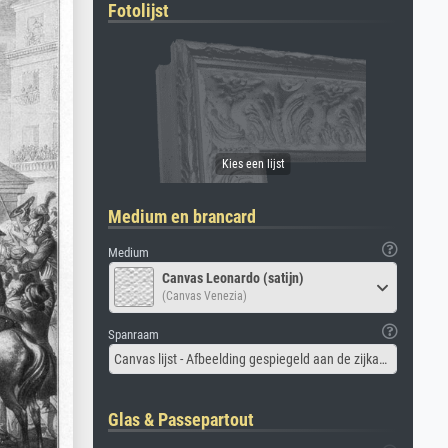
Fotolijst
Medium en brancard
Medium
Canvas Leonardo (satijn)
(Canvas Venezia)
Spanraam
Canvas lijst - Afbeelding gespiegeld aan de zijkant
Glas & Passepartout