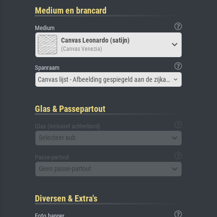
Medium en brancard
Medium
Canvas Leonardo (satijn)
(Canvas Venezia)
Spanraam
Canvas lijst - Afbeelding gespiegeld aan de zijkant
Glas & Passepartout
Glas (inclusief achterbord)
Selecteer aub
Passe-partout
Geen passe-partout
Diversen & Extra's
Foto hanger