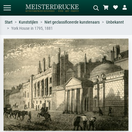
Start
Kunststijlen
Niet geclassificeerde kunstenaars
Unbekannt
York House in 1795, 1881
Standaard zoeken
AI-beeldzoeker
Zoek op kunstenaar, titel of stijl – bijv.
Beschrijf de scène – bijv. groene
Monet, Sterrennacht, impressionisme,
weide, abstract met veel rood, donker
Hokusai-golf, naakt.
olieverfschilderij, staand naakt naast
een boom.