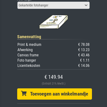
Gekartelde fotohanger
Samenvatting
Print & medium
€ 78.08
Afwerking
€ 13.23
Canvas frame
€ 43.46
Foto hanger
€ 1.11
Licentiekosten
€ 14.06
€ 149.94
(Enthält 21% MwSt.)
Toevoegen aan winkelmandje