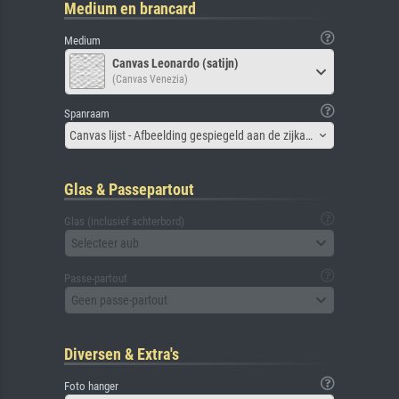
Medium en brancard
Medium
Canvas Leonardo (satijn)
(Canvas Venezia)
Spanraam
Canvas lijst - Afbeelding gespiegeld aan de zijkant
Glas & Passepartout
Glas (inclusief achterbord)
Selecteer aub
Passe-partout
Geen passe-partout
Diversen & Extra's
Foto hanger