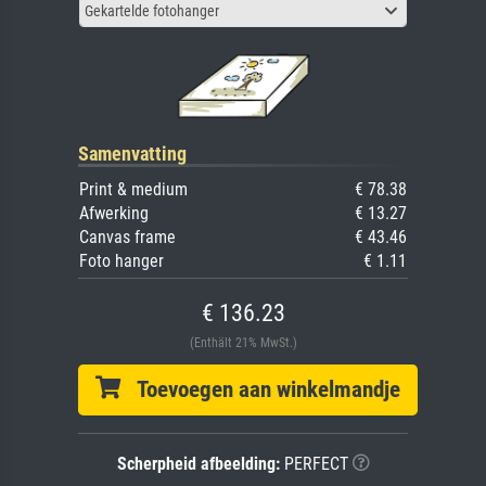
Gekartelde fotohanger
Samenvatting
Print & medium
€ 78.38
Afwerking
€ 13.27
Canvas frame
€ 43.46
Foto hanger
€ 1.11
€ 136.23
(Enthält 21% MwSt.)
Toevoegen aan winkelmandje
Scherpheid afbeelding:
PERFECT