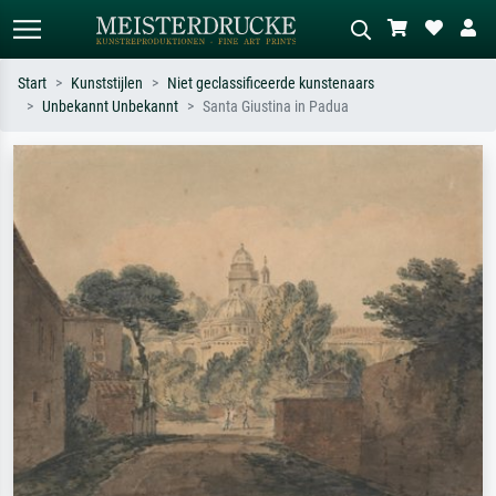
Start
Kunststijlen
Niet geclassificeerde kunstenaars
Unbekannt Unbekannt
Santa Giustina in Padua
Standaard zoeken
AI-beeldzoeker
Zoek op kunstenaar, titel of stijl – bijv.
Beschrijf de scène – bijv. groene
Monet, Sterrennacht, impressionisme,
weide, abstract met veel rood, donker
Hokusai-golf, naakt.
olieverfschilderij, staand naakt naast
een boom.