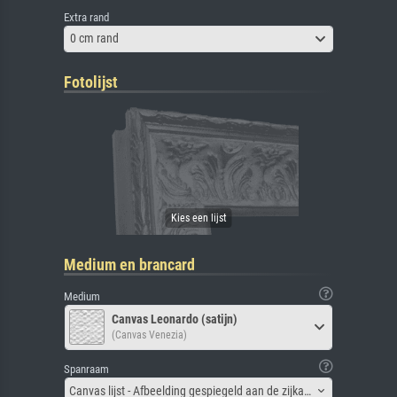
Extra rand
0 cm rand
Fotolijst
Medium en brancard
Medium
Canvas Leonardo (satijn)
(Canvas Venezia)
Spanraam
Canvas lijst - Afbeelding gespiegeld aan de zijkant