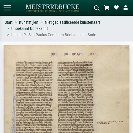
Start
Kunststijlen
Niet geclassificeerde kunstenaars
Unbekannt Unbekannt
Standaard zoeken
AI-beeldzoeker
Initiaal P - Sint Paulus Geeft een Brief aan een Bode
Zoek op kunstenaar, titel of stijl – bijv.
Beschrijf de scène – bijv. groene
Monet, Sterrennacht, impressionisme,
weide, abstract met veel rood, donker
Hokusai-golf, naakt.
olieverfschilderij, staand naakt naast
een boom.