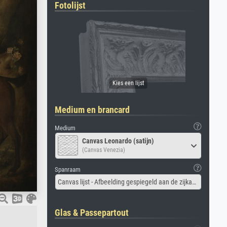
Fotolijst
Medium en brancard
Medium
Canvas Leonardo (satijn)
(Canvas Venezia)
Spanraam
Canvas lijst - Afbeelding gespiegeld aan de zijkant
Glas & Passepartout