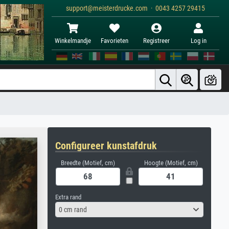
support@meisterdrucke.com · 0043 4257 29415
Winkelmandje
Favorieten
Registreer
Log in
Configureer kunstafdruk
Breedte (Motief, cm)
Hoogte (Motief, cm)
Extra rand
0 cm rand