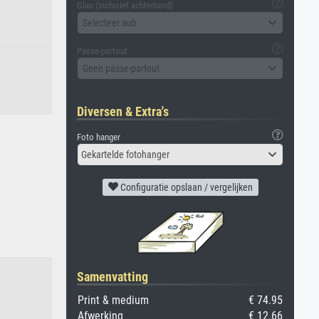
Glas (inclusief achterbord)
Selecteer aub
Passe-partout
Geen passe-partout
Diversen & Extra's
Foto hanger
Gekartelde fotohanger
Configuratie opslaan / vergelijken
Samenvatting
Print & medium
€ 74.95
Afwerking
€ 12.66