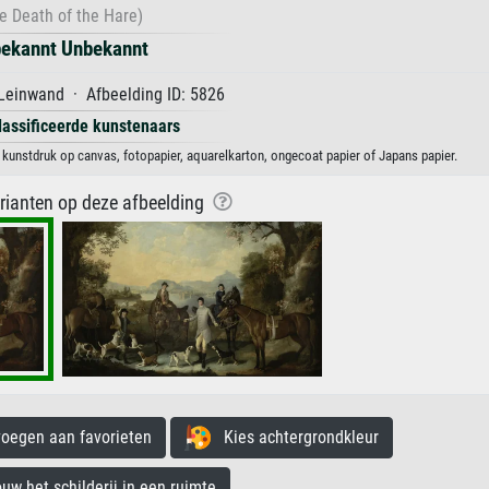
e Death of the Hare)
ekannt Unbekannt
Leinwand · Afbeelding ID: 5826
lassificeerde kunstenaars
kunstdruk op canvas, fotopapier, aquarelkarton, ongecoat papier of Japans papier.
arianten op deze afbeelding
egen aan favorieten
Kies achtergrondkleur
 het schilderij in een ruimte