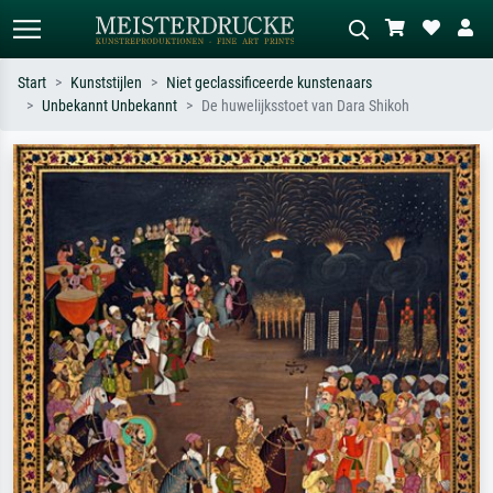
Start
Kunststijlen
Niet geclassificeerde kunstenaars
Unbekannt Unbekannt
De huwelijksstoet van Dara Shikoh
Standaard zoeken
AI-beeldzoeker
Zoek op kunstenaar, titel of stijl – bijv.
Beschrijf de scène – bijv. groene
Monet, Sterrennacht, impressionisme,
weide, abstract met veel rood, donker
Hokusai-golf, naakt.
olieverfschilderij, staand naakt naast
een boom.