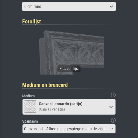
0 cm rand
Fotolijst
Medium en brancard
Medium
Canvas Leonardo (satijn)
(Canvas Venezia)
Spanraam
Canvas lijst - Afbeelding gespiegeld aan de zijkant