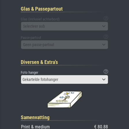
Glas & Passepartout
Glas (inclusief achterbord)
Selecteer aub
Passe-partout
Geen passe-partout
Diversen & Extra's
Foto hanger
Gekartelde fotohanger
Samenvatting
Print & medium
€ 80.88