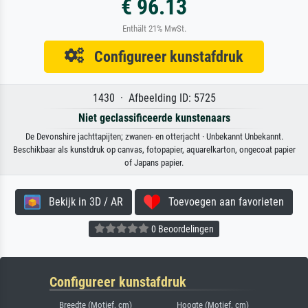
€ 96.13
Enthält 21% MwSt.
Configureer kunstafdruk
1430 · Afbeelding ID: 5725
Niet geclassificeerde kunstenaars
De Devonshire jachttapijten; zwanen- en otterjacht · Unbekannt Unbekannt.
Beschikbaar als kunstdruk op canvas, fotopapier, aquarelkarton, ongecoat papier
of Japans papier.
Bekijk in 3D / AR
Toevoegen aan favorieten
0 Beoordelingen
Configureer kunstafdruk
Breedte (Motief, cm)
Hoogte (Motief, cm)