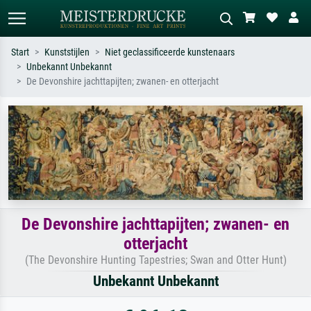
Start
Kunststijlen
Niet geclassificeerde kunstenaars
Unbekannt Unbekannt
Standaard zoeken
AI-beeldzoeker
De Devonshire jachttapijten; zwanen- en otterjacht
Zoek op kunstenaar, titel of stijl – bijv.
Beschrijf de scène – bijv. groene
Monet, Sterrennacht, impressionisme,
weide, abstract met veel rood, donker
Hokusai-golf, naakt.
olieverfschilderij, staand naakt naast
een boom.
De Devonshire jachttapijten; zwanen- en
otterjacht
(The Devonshire Hunting Tapestries; Swan and Otter Hunt)
Unbekannt Unbekannt