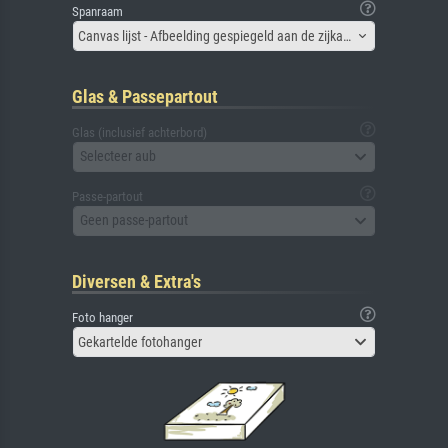
Spanraam
Canvas lijst - Afbeelding gespiegeld aan de zijkant
Glas & Passepartout
Glas (inclusief achterbord)
Selecteer aub
Passe-partout
Geen passe-partout
Diversen & Extra's
Foto hanger
Gekartelde fotohanger