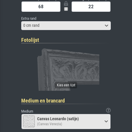
Extra rand
0 cm rand
Fotolijst
Medium en brancard
Medium
Canvas Leonardo (satijn)
(Canvas Venezia)