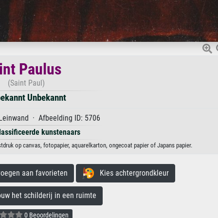
int Paulus
(Saint Paul)
ekannt Unbekannt
Leinwand · Afbeelding ID: 5706
lassificeerde kunstenaars
tdruk op canvas, fotopapier, aquarelkarton, ongecoat papier of Japans papier.
egen aan favorieten
Kies achtergrondkleur
 het schilderij in een ruimte
0 Beoordelingen