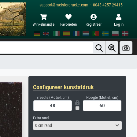
support@meisterdrucke.com · 0043 4257 29415
Winkelmandje
Favorieten
Registreer
Log in
Configureer kunstafdruk
Breedte (Motief, cm)
Hoogte (Motief, cm)
Extra rand
0 cm rand