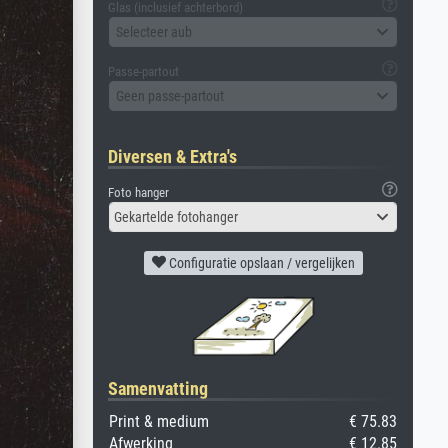
Glas (inclusief achterbord)
Selecteer aub
Passe-partout
Geen passe-partout
Diversen & Extra's
Foto hanger
Gekartelde fotohanger
Configuratie opslaan / vergelijken
Samenvatting
Print & medium
€ 75.83
Afwerking
€ 12.85