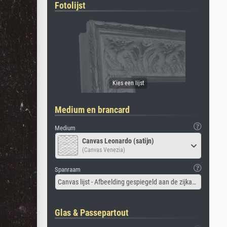
Fotolijst
Medium en brancard
Medium
Canvas Leonardo (satijn)
(Canvas Venezia)
Spanraam
Canvas lijst - Afbeelding gespiegeld aan de zijkant
Glas & Passepartout