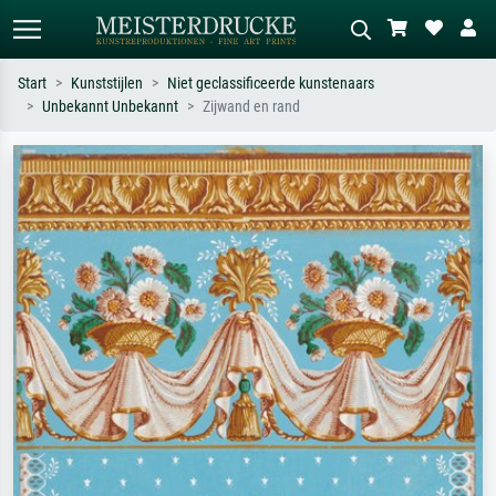
Start
Kunststijlen
Niet geclassificeerde kunstenaars
Unbekannt Unbekannt
Zijwand en rand
Standaard zoeken
AI-beeldzoeker
Zoek op kunstenaar, titel of stijl – bijv.
Beschrijf de scène – bijv. groene
Monet, Sterrennacht, impressionisme,
weide, abstract met veel rood, donker
Hokusai-golf, naakt.
olieverfschilderij, staand naakt naast
een boom.