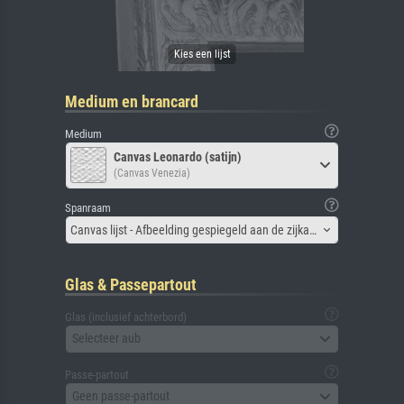
Medium en brancard
Medium
Canvas Leonardo (satijn)
(Canvas Venezia)
Spanraam
Canvas lijst - Afbeelding gespiegeld aan de zijkant
Glas & Passepartout
Glas (inclusief achterbord)
Selecteer aub
Passe-partout
Geen passe-partout