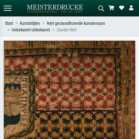
Start
Kunststijlen
Niet geclassificeerde kunstenaars
Unbekannt Unbekannt
Zonder titel
Standaard zoeken
AI-beeldzoeker
Zoek op kunstenaar, titel of stijl – bijv.
Beschrijf de scène – bijv. groene
Monet, Sterrennacht, impressionisme,
weide, abstract met veel rood, donker
Hokusai-golf, naakt.
olieverfschilderij, staand naakt naast
een boom.