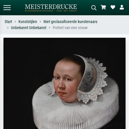
Start
Kunststijlen
Niet geclassificeerde kunstenaars
Unbekannt Unbekannt
Portret van een vrouw
Standaard zoeken
AI-beeldzoeker
Zoek op kunstenaar, titel of stijl – bijv.
Beschrijf de scène – bijv. groene
Monet, Sterrennacht, impressionisme,
weide, abstract met veel rood, donker
Hokusai-golf, naakt.
olieverfschilderij, staand naakt naast
een boom.