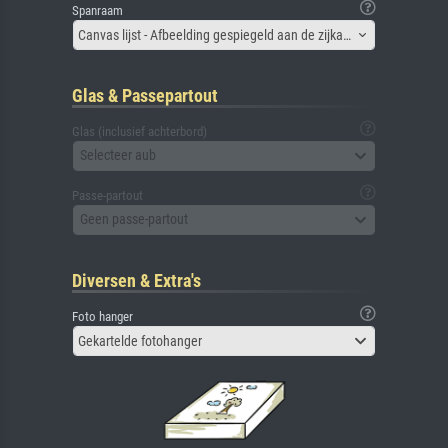
Spanraam
Canvas lijst - Afbeelding gespiegeld aan de zijkant
Glas & Passepartout
Glas (inclusief achterbord)
Selecteer aub
Passe-partout
Geen passe-partout
Diversen & Extra's
Foto hanger
Gekartelde fotohanger