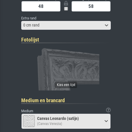
Extra rand
0 cm rand
Fotolijst
Medium en brancard
Medium
Canvas Leonardo (satijn)
(Canvas Venezia)