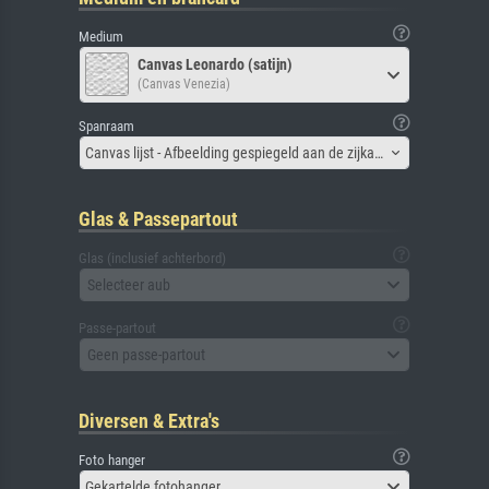
Medium
Canvas Leonardo (satijn)
(Canvas Venezia)
Spanraam
Canvas lijst - Afbeelding gespiegeld aan de zijkant
Glas & Passepartout
Glas (inclusief achterbord)
Selecteer aub
Passe-partout
Geen passe-partout
Diversen & Extra's
Foto hanger
Gekartelde fotohanger