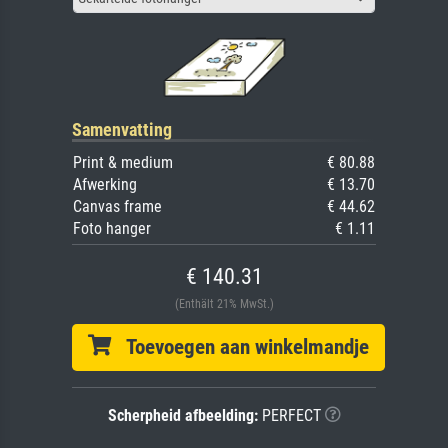
Samenvatting
Print & medium
€ 80.88
Afwerking
€ 13.70
Canvas frame
€ 44.62
Foto hanger
€ 1.11
€ 140.31
(Enthält 21% MwSt.)
Toevoegen aan winkelmandje
Scherpheid afbeelding:
PERFECT