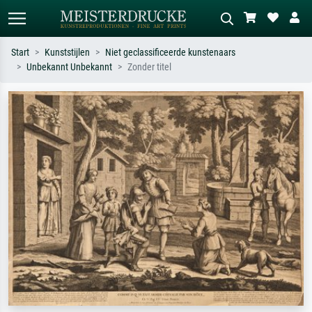
Start
Kunststijlen
Niet geclassificeerde kunstenaars
Unbekannt Unbekannt
Zonder titel
Standaard zoeken
AI-beeldzoeker
Zoek op kunstenaar, titel of stijl – bijv.
Beschrijf de scène – bijv. groene
Monet, Sterrennacht, impressionisme,
weide, abstract met veel rood, donker
Hokusai-golf, naakt.
olieverfschilderij, staand naakt naast
een boom.