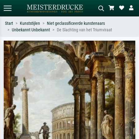
Start
Kunststijlen
Niet geclassificeerde kunstenaars
Unbekannt Unbekannt
De Slachting van het Triumviraat
Standaard zoeken
AI-beeldzoeker
Zoek op kunstenaar, titel of stijl – bijv.
Beschrijf de scène – bijv. groene
Monet, Sterrennacht, impressionisme,
weide, abstract met veel rood, donker
Hokusai-golf, naakt.
olieverfschilderij, staand naakt naast
een boom.