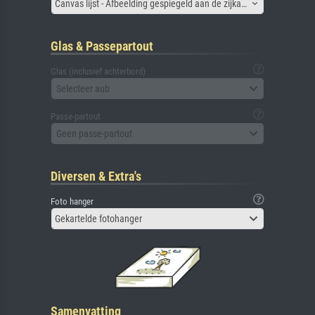
Canvas lijst - Afbeelding gespiegeld aan de zijkant
Glas & Passepartout
Glas (inclusief achterbord)
Selecteer aub
Passe-partout
Geen passe-partout
Diversen & Extra's
Foto hanger
Gekartelde fotohanger
Samenvatting