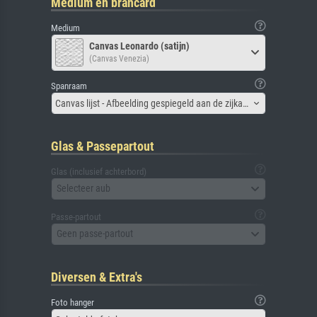
Medium en brancard
Medium
Canvas Leonardo (satijn)
(Canvas Venezia)
Spanraam
Canvas lijst - Afbeelding gespiegeld aan de zijkant
Glas & Passepartout
Glas (inclusief achterbord)
Selecteer aub
Passe-partout
Geen passe-partout
Diversen & Extra's
Foto hanger