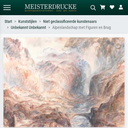
Start
Kunststijlen
Niet geclassificeerde kunstenaars
Unbekannt Unbekannt
Alpenlandschap met Figuren en Brug
Standaard zoeken
AI-beeldzoeker
Zoek op kunstenaar, titel of stijl – bijv.
Beschrijf de scène – bijv. groene
Monet, Sterrennacht, impressionisme,
weide, abstract met veel rood, donker
Hokusai-golf, naakt.
olieverfschilderij, staand naakt naast
een boom.