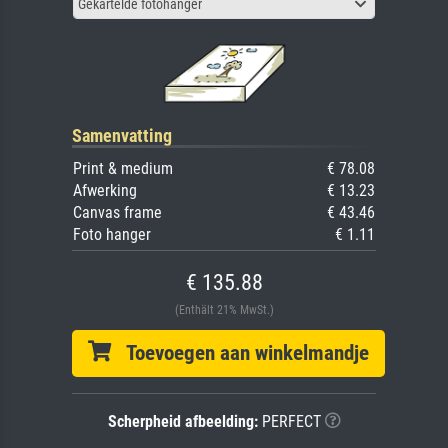
Gekartelde fotohanger
Samenvatting
Print & medium
€ 78.08
Afwerking
€ 13.23
Canvas frame
€ 43.46
Foto hanger
€ 1.11
€ 135.88
(Enthält 21% MwSt.)
Toevoegen aan winkelmandje
Scherpheid afbeelding:
PERFECT