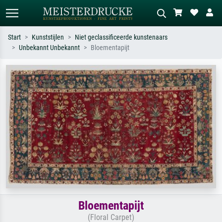
Start
Kunststijlen
Niet geclassificeerde kunstenaars
Unbekannt Unbekannt
Bloementapijt
Standaard zoeken
AI-beeldzoeker
Zoek op kunstenaar, titel of stijl – bijv.
Beschrijf de scène – bijv. groene
Monet, Sterrennacht, impressionisme,
weide, abstract met veel rood, donker
Hokusai-golf, naakt.
olieverfschilderij, staand naakt naast
een boom.
Bloementapijt
(Floral Carpet)