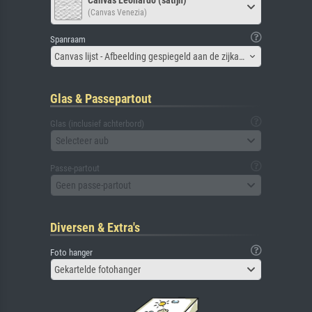
Canvas Leonardo (satijn)
(Canvas Venezia)
Spanraam
Canvas lijst - Afbeelding gespiegeld aan de zijkant
Glas & Passepartout
Glas (inclusief achterbord)
Selecteer aub
Passe-partout
Geen passe-partout
Diversen & Extra's
Foto hanger
Gekartelde fotohanger