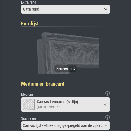
Extra rand
0 cm rand
Fotolijst
Medium en brancard
Medium
Canvas Leonardo (satijn)
(Canvas Venezia)
Spanraam
Canvas lijst - Afbeelding gespiegeld aan de zijkant