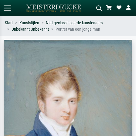
Start
Kunststijlen
Niet geclassificeerde kunstenaars
Unbekannt Unbekannt
Portret van een jonge man
Standaard zoeken
AI-beeldzoeker
Zoek op kunstenaar, titel of stijl – bijv.
Beschrijf de scène – bijv. groene
Monet, Sterrennacht, impressionisme,
weide, abstract met veel rood, donker
Hokusai-golf, naakt.
olieverfschilderij, staand naakt naast
een boom.